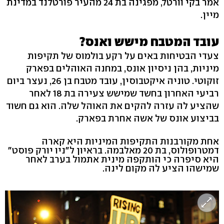
אמר בקי וורטל, מפגינה בת 24 מהעיר פורטלנד במדינת
מיין.
עובד המטבח מישש ואנס?
צעדי הבטיחות באים על רקע בולמוס של תקיפות
מיניות, בהן ניסיון אונס, במחנה האוהלים בפארק
זוקוטי. טוניה איקטבוסין, עובד מטבח בן 26, נעצר ביום
רביעי האחרון בחשד שמישש צעירה בת 18 לאחר
שהציע לה עזרה להקים את האוהל שלה. הוא גם חשוד
בביצוע אונס של אשה אחרת בפארק.
אחת מקורבנות התקיפות המיניות היא קארה
דמטרופולוס, בת 20 מאלבמה. בראיון ל"ניו יורק פוסט"
היא סיפרה כי הותקפה מינית אתמול בערב לאחר
שמישהו הציע לה מקום לינה.