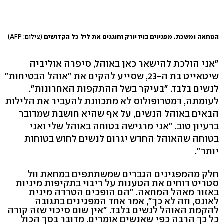
המחאה נמשכת. מפגינים בניו יורק וחוגגים את ליל כל הקדושים
(צילום: AFP)
"אני הולכת להישאר כאן באוהל, סיפרה אוליביה
שיטאייט בת ה-23, שסייע להקים את "אוהל הבטיחות"
לנשים בלבד. "בעיקר בשל ההתקפות האחרונות".
לעומתה, דמטרופולוס לא מתכוונת להעביר את הלילות
הבאים באוהל הנשים, על אף שהיא חושבת שמדובר
ברעיון טוב. "אני מרגישה בטוחה באוהל שלי ואני
בטוחה שהאוהל החדש יגרום לנשים לחוש בטוחות
יותר".
חלק מהמפגינים הגברים שמשתתפים במחאת וול
סטריט דוחים את הטענות על ריבוי בתקיפות מיניות
באזור מאהל המחאה. "הם הופכים הטרדה מינית
לאונס, וזה לא כך", אמר אחד המפגינים בתגובה
להקמת האוהל לנשים בלבד. "אין שום סיכוי שזה קורה
כל כך הרבה כפי שאנשים אומרים. מדובר בסך הכול