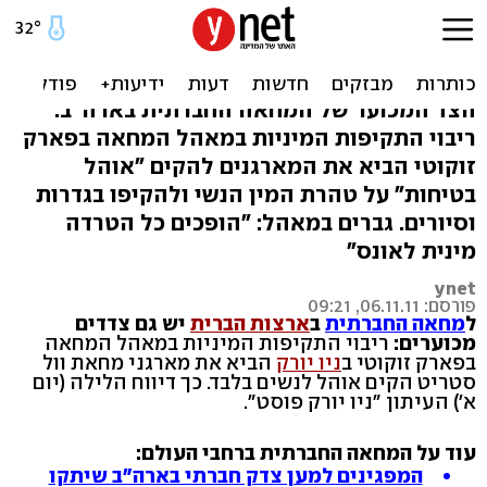
בגלל תקיפות מיניות: אוהל
לנשים בלבד בניו יורק
הצד המכוער של המחאה החברתית בארה"ב:
ריבוי התקיפות המיניות במאהל המחאה בפארק
זוקוטי הביא את המארגנים להקים "אוהל
בטיחות" על טהרת המין הנשי ולהקיפו בגדרות
וסיורים. גברים במאהל: "הופכים כל הטרדה
מינית לאונס"
ynet
פורסם: 06.11.11, 09:21
ל
מחאה החברתית
ב
ארצות הברית
יש גם צדדים
מכוערים:
ריבוי התקיפות המיניות במאהל המחאה
בפארק זוקוטי ב
ניו יורק
הביא את מארגני מחאת וול
סטריט הקים אוהל לנשים בלבד. כך דיווח הלילה (יום
א') העיתון "ניו יורק פוסט".
עוד על המחאה החברתית ברחבי העולם:
המפגינים למען צדק חברתי בארה"ב שיתקו