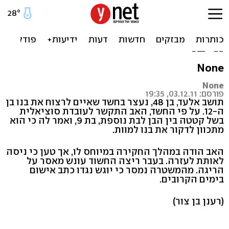
תושב אלעד חשוד שאיים
לרצוח בדקירות את בנו בן
ה-12
None
None
פורסם: 03.12.11, 19:35
תושב אלעד, בן 48, נעצר בחשד שאיים לרצוח את בנו בן
ה-12. על פי החשד, האב התקשר לעובדת סוציאלית
בשל קטטה בין הבן לבת נוספת, בת 9, ואמר לה כי הוא
מתכוון לדקור את בנו למוות.
האב הודה במהלך החקירה במיוחס לו, אך טען כי ניסה
לאותת לעזרה. בעבר ריצה החשוד עונש מאסר על
הריגה. מהמשטרה נמסר כי יוגש נגדו כתב אישום
בימים הקרובים.
(רענן בן צור)