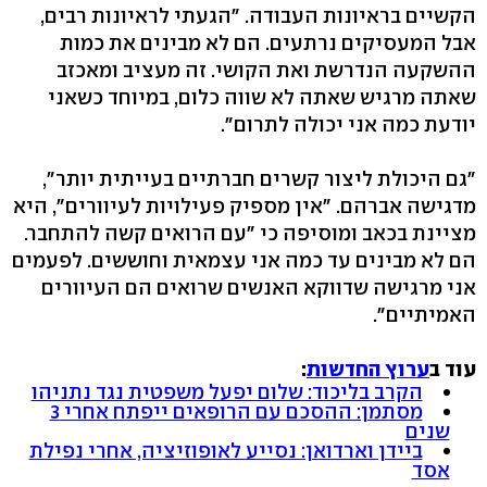
הקשיים בראיונות העבודה. "הגעתי לראיונות רבים,
אבל המעסיקים נרתעים. הם לא מבינים את כמות
ההשקעה הנדרשת ואת הקושי. זה מעציב ומאכזב
שאתה מרגיש שאתה לא שווה כלום, במיוחד כשאני
יודעת כמה אני יכולה לתרום".
"גם היכולת ליצור קשרים חברתיים בעייתית יותר",
מדגישה אברהם. "אין מספיק פעילויות לעיוורים", היא
מציינת בכאב ומוסיפה כי "עם הרואים קשה להתחבר.
הם לא מבינים עד כמה אני עצמאית וחוששים. לפעמים
אני מרגישה שדווקא האנשים שרואים הם העיוורים
האמיתיים".
עוד ב
ערוץ החדשות
:
הקרב בליכוד: שלום יפעל משפטית נגד נתניהו
מסתמן: ההסכם עם הרופאים ייפתח אחרי 3
שנים
ביידן וארדואן: נסייע לאופוזיציה, אחרי נפילת
אסד