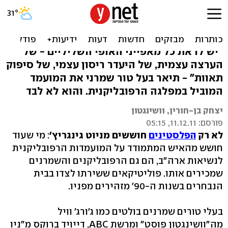
רפובליקנים נגד גינגריץ':
"צריך להתרחק ממנו"
"יש לו את כל מאפייני האופי השליליים - של
הערצה עצמית, של היעדר ריסון עצמי, של סיפוק
תאוות" - תיאר בעל טור שמרני את המועמד
המוביל במפלגה הרפובליקנית. והוא לא לבד
יצחק בן-חורין, וושינגטון
פורסם: 11.12.11, 05:15
לא רק
הפלסטינים
חוששים מניוט גינגריץ'
: מי שעוד
חושש מהאיש המתמודד על המועמדות הרפובליקנית
לנשיאות ארה"ב, הם גם הרפובליקנים והשמרנים
שמכירים אותו. פוליטיקאים ששירתו לצדו בבית
הנבחרים בשנות ה-90' מזהירים מפניו.
בעלי טורים שמרנים בולטים כמו ג'ורג' וויל
מה"וושינגטון פוסט" ומרשת ABC, דייויד ברוקס מ"ניו