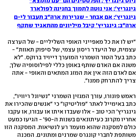
ניוט גינגריץ': הפלסטינים הם "עם מומצא"
גינגריץ': אני נוטה לתמוך בחנינה לפולארד
גינגריץ': אם אבחר - שגרירות ארה"ב תעבור לי-ם
ארה"ב: גינגריץ' קיבל מיליונים מהתאגיד שתקף
"יש לו את כל מאפייני האופי השליליים - של הערצה
עצמית, של היעדר ריסון עצמי, של סיפוק תאוות" -
כתב בעל הטור השמרני המוערך דייויד ברוקס. "לא
משנה אם האדם שותף באופן כללי לפילוסופיה שלך,
אם לאדם הזה אין את המזג המתאים והאופי - אתה
צריך להתרחק ממנו".
ראמש פונורו, עורך המגזין השמרני "נשיונל ריוויו",
כתב באימייל לאתר "פוליטיקו" כי "אנשים שהכירו את
גינגריץ' הכי טוב - אלו שעבדו איתו או עבורו, או עקבו
אחריו מקרוב כעיתונאים בשנות ה-90' - הגיעו כמעט
כולם למסקנה שהוא מועמד רע לנשיאות. המסקנה הזו
משותפת לחברי קונגרס שמרנים ומתונים. המכנה