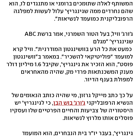
המשותף לאלה שתומכים ברומני או מתנגדים לו, הוא
שהם נחרדים ממה שגינגריץ' עלול לעשות למפלגה
הרפובליקנית כמועמד לנשיאות".
ג'ורג' וויל, בעל הטור השמרני, אמר ברשת ABC
שגינגריץ' "מגלם
כמעט את כל הרע בוושינגטון המודרנית". וויל קרא
למועמד "פוליטיקאי להשכיר". במאמר ב"וושינגטון
פוסט", הוא הזכיר את גינגריץ', שקיבל 1.6 מיליון דולר
מענק המשכנתאות פרדי מק, שהיה מהאחראים
למפולת בענף הדיור.
על כך כתב מייקל גרזון, מי שהיה כותב הנאומים של
הנשיא הרפובליקני
ג'ורג' בוש הבן
, כי לגינגריץ' יש
היסטוריה של צביעות והחיים הפרטיים שלו ועסקיו
פוסלים אותו מלרוץ לנשיאות.
גינגריץ', בעבר יו"ר בית הנבחרים, הוא המועמד