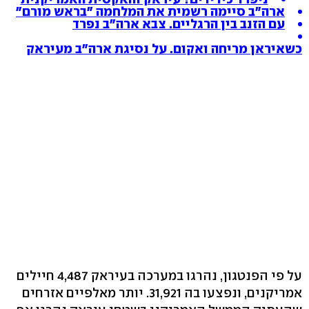
ארה"ב סיימה רשמית את המלחמה "בראש מורם"
עם הזנב בין הרגליים. צבא ארה"ב נפרד
כשאיראן מריחה ואקום. על נסיגת ארה"ב מעיראק
על פי הפנטגון, נהרגו במערכה בעיראק 4,487 חיילים
אמריקנים, ונפצעו בה 31,921. יותר מאלפיים אזרחים