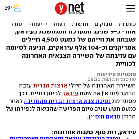
ביי בגדד: החייל האמריקני
האחרון עזב את עיראק
אחרי כ-9 שנים: המערכה הממושכת בעיראק,
שגבתה את חייהם של כמעט 4,500 חיילים
אמריקנים וכ-104 אלף עיראקים, הגיעה לסיומה
עם עזיבתה של השיירה הצבאית האחרונה
לכוויית
סוכנויות הידיעות
פורסם: 18.12.11, 09:30
השיירה האחרונה של חיילי
ארצות הברית
עזבה
הבוקר (יום א') את שטח
עיראק
לכיוון כוויית. בכך
מסתיימת
נסיגת צבא ארצות הברית מהמדינה
לאחר
כמעט תשע שנים מיום הפלישה שהביאה לנפילתו של
הרודן
סדאם חוסיין
.
עיראק, רות סוף. כתבות אחרונות:
ניפרד כידידים? עיראק והאקסית האמריקנית