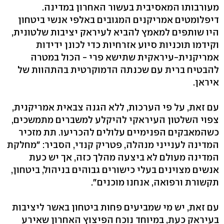
מעורבותו המאסיבית בעשור האחרון במדינה.
דיפלומטים אמריקנים המגובים באלפי אנשי ביטחון
היו שותפים למאמץ להביא לעיראק יציבות שלטונית,
וקידמו תוכניות סיוע אזרחיות כדי לכונן ידידות
אמריקנית-עיראקית שתישא פרי - הכול במטרה
להבטיח ברית עם שכנתה הדמוקרטית בהתהוות של
איראן.
עם זאת, על פי הערכות, ללא הגנה צבאית אמריקנית,
צפוי השלטון העיראקי להיקלע למשברים מתמשכים,
כשהמאבקים הפנימיים עלולים להכריעו. תת מזכיר
המדינה לענייני מנהלה, פטריק קנדי, הסביר: "מחלקת
המדינה מעולם לא ביצעה מהלך כזה, אך יש כעת
אנשים מצוינים בעלי כישורים גבוהים בניהול, ביטחון,
תקשורת ורפואה, אנחנו מוכנים".
עם זאת, יש מי שמביעים פחות ביטחון באשר ליציבות
בעיראק כעת, במיוחד נוכח הפיצוץ האחרון שאירע