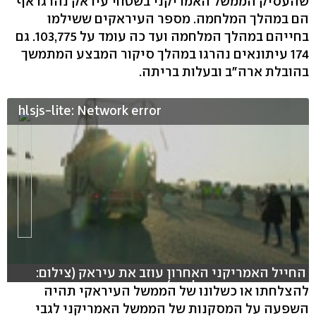
שהעסיק הממשל האמריקני בשטחי עיראק נהרגו אף
הם במהלך המלחמה. מספר העיראקים ששילמו
בחייהם במהלך המלחמה ועד כה עומד על 103,775. גם
174 עיתונאים נהרגו במהלך סיקור המבצע המתמשך
בהובלת ארה"ב ובעלות בריתה.
hlsjs-lite: Network error
החייל האמריקני האחרון עוזב את עיראק (צילום:
רויטרס, קריינות: גיל נוה)
להצלחתו או כשלונו של הממשל העיראקי תהיה
השפעה על המסקנות של הממשל האמריקני לגבי