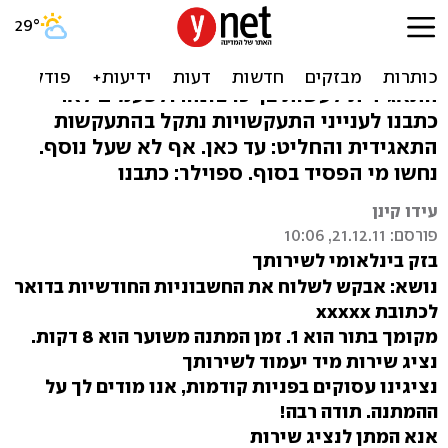
רק 4 ספרות, מה אכפת לך?
לפעמים צריך פשוט להתכופף ולתת למכונה
התאגידית לעשות בך כרצונה. ולפעמים לא.
כתבנו לענייני התעקשויות נתקל בהתעקשות
התאגידית והחליט: עד כאן. אף לא שעל נוסף.
נחשו מי הפסיד בסוף. ספוילר: כתבנו
עידו קינן
פורסם: 21.12.11, 10:06
בזק בינלאומי לשירותך
נושא: אבקש לשלוח את החשבוניות החודשיות בדואר
לכתובת xxxxx
מקומך בתור הוא 1. זמן המתנה משוער הוא 8 דקות.
נציג שירות מיד יעמוד לשירותך
נציגינו עסוקים בפניות קודמות, אנו מודים לך על
ההמתנה. תודה רבה!
אנא המתן לנציג שירות