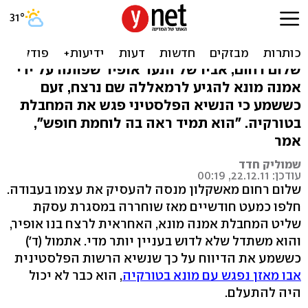
אביו של אופיר: 'מאוכזב שאבו
מאזן פגש הרוצחת'
שלום רחום, אביו של הנער אופיר שפותה על ידי
אמנה מונא להגיע לרמאללה שם נרצח, זעם
כששמע כי הנשיא הפלסטיני פגש את המחבלת
בטורקיה. "הוא תמיד ראה בה לוחמת חופש",
אמר
שמוליק חדד
עודכן: 22.12.11, 00:19
שלום רחום מאשקלון מנסה להעסיק את עצמו בעבודה.
חלפו כמעט חודשיים מאז שוחררה במסגרת עסקת
שליט המחבלת אמנה מונא, האחראית לרצח בנו אופיר,
והוא משתדל שלא לדוש בעניין יותר מדי. אתמול (ד')
כששמע את הדיווח על כך שנשיא הרשות הפלסטינית
אבו מאזן נפגש עם מונא בטורקיה
, הוא כבר לא יכול
היה להתעלם.