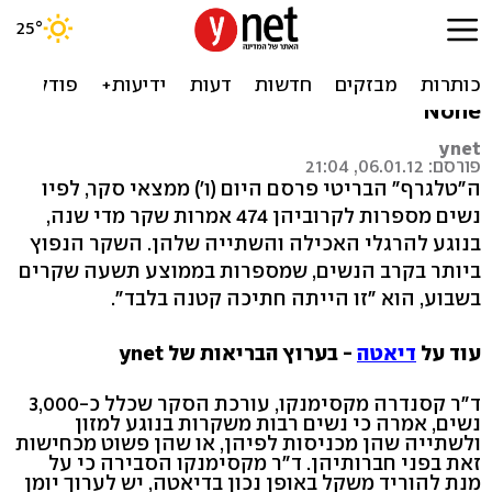
סקר: נשים משקרות 474
פעמים בשנה על דיאטה
None
ynet
פורסם: 06.01.12, 21:04
ה"טלגרף" הבריטי פרסם היום (ו') ממצאי סקר, לפיו
נשים מספרות לקרוביהן 474 אמרות שקר מדי שנה,
בנוגע להרגלי האכילה והשתייה שלהן. השקר הנפוץ
ביותר בקרב הנשים, שמספרות בממוצע תשעה שקרים
בשבוע, הוא "זו הייתה חתיכה קטנה בלבד".
עוד על
דיאטה
- בערוץ הבריאות של ynet
ד"ר קסנדרה מקסימנקו, עורכת הסקר שכלל כ-3,000
נשים, אמרה כי נשים רבות משקרות בנוגע למזון
ולשתייה שהן מכניסות לפיהן, או שהן פשוט מכחישות
זאת בפני חברותיהן. ד"ר מקסימנקו הסבירה כי על
מנת להוריד משקל באופן נכון בדיאטה, יש לערוך יומן