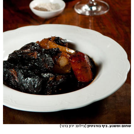
שחום ומשגע. ביף בורגיניון
(צילום: ירון ברנר)