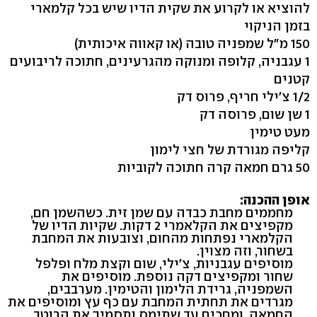
להוציא או לקרוע את שקית הדיו שיש בכל קלמארי
בזמן הניקוי
150 מ"ל שמפניה טובה (או קאווה איכותית)
1 עגבניה, קלופה ומנוקה מהגרעינים, חתוכה לריבועים
קטנים
1/2 צ'ילי חריף, פרוס דק
1 שן שום, פרוסה דק
מעט טימין
קליפה מגורדת של חצי לימון
50 גרם חמאה קרה חתוכה לקוביות
אופן ההכנה:
מחממים מחבת כבדה עם שמן זית. כשהשמן חם,
מקפיצים את הקלאמרי 2 דקות. שקיות הדיו של
הקלמארי נפתחות מהחום, וצובעות את המחבת
בשחור, וזה מצוין.
מוסיפים עגבניות, צ'ילי, שום וקצת מלח ופלפל
שחור ומקפיצים דקה נוספת. מוסיפים את
השמפניה, גרידת הלימון והטימין. מערבבים,
מגרדים את תחתית המחבת עם כף עץ ומוסיפים את
החמאה, ומחכים עד שתימס ותסמיך את הרוטב.