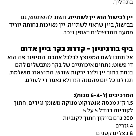
בתהליך.
יין לבישול הוא יין לשתייה.
חשוב להשתמש, גם
בבישול, ביין שראוי לשתייה. יין מאיכות נחותה יוריד
מטעם התבשילים באופן ניכר.
ביף בורגיניון - קדרת בקר ביין אדום
אל תתנו לשם המפוצץ לבלבל אתכם. הסיפור פה הוא
די פשוט: נתחים איכותיים של בקר מתבשלים להם
בנחת בתוך יין ולצד ירקות שורש. התוצאה: מושלמת.
תנו לנו כל יום מהמנה הזו ולא נאמר די לעולם.
המרכיבים (ל-6-4 מנות):
1.5 ק"ג מכסה אנטרקוט מנוקה משומן וגידים, חתוך
לקוביות בגודל 5 על 5
200 גרם בייקון חתוך לקוביות
4 גזרים
8 בצלים קטנים