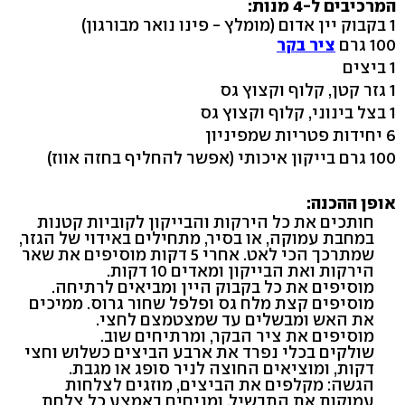
המרכיבים ל-4 מנות:
1 בקבוק יין אדום (מומלץ - פינו נואר מבורגון)
100 גרם
ציר בקר
1 ביצים
1 גזר קטן, קלוף וקצוץ גס
1 בצל בינוני, קלוף וקצוץ גס
6 יחידות פטריות שמפיניון
100 גרם בייקון איכותי (אפשר להחליף בחזה אווז)
אופן ההכנה:
חותכים את כל הירקות והבייקון לקוביות קטנות
במחבת עמוקה, או בסיר, מתחילים באידוי של הגזר,
שמתרכך הכי לאט. אחרי 5 דקות מוסיפים את שאר
הירקות ואת הבייקון ומאדים 10 דקות.
מוסיפים את כל בקבוק היין ומביאים לרתיחה.
מוסיפים קצת מלח גס ופלפל שחור גרוס. ממיכים
את האש ומבשלים עד שמצטמצם לחצי.
מוסיפים את ציר הבקר, ומרתיחים שוב.
שולקים בכלי נפרד את ארבע הביצים כשלוש וחצי
דקות, ומוציאים החוצה לניר סופג או מגבת.
הגשה: מקלפים את הביצים, מוזגים לצלחות
עמוקות את התבשיל, ומניחים באמצע כל צלחת