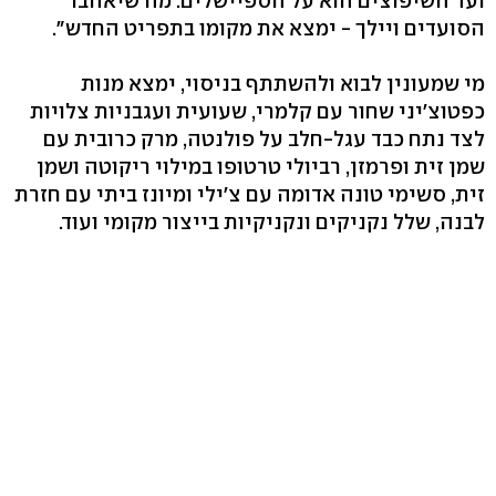
ועד השיפוצים הוא על הספיישלים. מה שיאהבו
הסועדים ויילך - ימצא את מקומו בתפריט החדש".
מי שמעונין לבוא ולהשתתף בניסוי, ימצא מנות
כפטוצ'יני שחור עם קלמרי, שעועית ועגבניות צלויות
לצד נתח כבד עגל-חלב על פולנטה, מרק כרובית עם
שמן זית ופרמזן, רביולי טרטופו במילוי ריקוטה ושמן
זית, סשימי טונה אדומה עם צ'ילי ומיונז ביתי עם חזרת
לבנה, שלל נקניקים ונקניקיות בייצור מקומי ועוד.