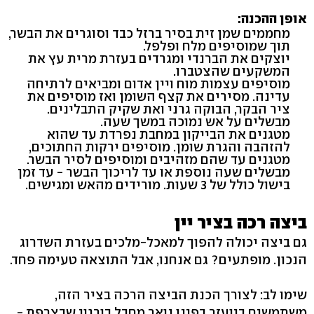
אופן ההכנה:
מחממים שמן זית בסיר ברזל כבד וסוגרים את הבשר,
תוך שמוסיפים מלח ופלפל.
יוצקים את הברנדי ומגרדים בעזרת מרית עץ את
המשקעים שהצטברו.
מוסיפים עצמות מוח ויין אדום ומביאים לרתיחה
עדינה. מסירים את קצף השומן ואז מוסיפים את
ציר הבקר, הבוקה גרני ואת שקיק התבלינים.
מבשלים על אש נמוכה במשך שעה.
מטגנים את הבייקון במחבת נפרדת עד שהוא
להזהבה והגרת שומן. מוסיפים ירקות החתוכים,
מטגנים עד שהם מזהיבים ומוסיפים לסיר הבשר.
מבשלים שעה נוספת או עד לריכוך הבשר - עד זמן
בישול כולל של 3 שעות. מורידים מהאש ומגישים.
ביצה רכה בציר יין
גם ביצה יכולה להפוך למאכל-מלכים בעזרת השדרוג
הנכון. מופתעים? גם אנחנו, אבל התוצאה טעימה פחד.
שימו לב: לצורך הכנת הביצה הרכה בציר הזה,
משתמשים ביועזר בפינו נואר מחבל בורגון שבצרפת -