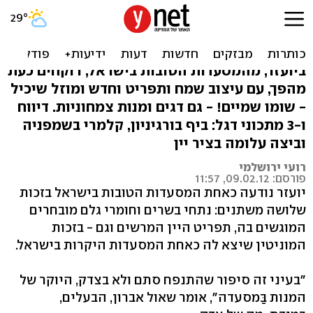
בף בורגיניון ועוד: מתכוני
בישול עם יין של יועזר
ביועזר, מהמסעדות הטובות בישראל, רוקחים כעת
מהפך, עם עיצוב שמח ותפריט וחדש ומוזל שיכיל
- שומו שמיים! - גם דגים ומנות צמחוניות. דיווח
ו-3 מתכוני דגל: ביף בורגיניון, קלמרי בשמפניה
וביצה עלומה בציר יין
רועי ירושלמי
פורסם: 09.02.12, 11:57
יועזר נודעה כאחת המסעדות הטובות בישראל בזכות
שלושה משתנים: נתחי בשרים וחומרי גלם מובחרים
המוגשים בה, תפריט היין המרשים וגם - בזכות
המוניטין שיצא לה כאחת המסעדות היקרות בישראל.
"בעיני זה סיפור שהתנפח סתם ולא בצדק, היוקר של
המנות בַּמסעדה", אומר שאול אברון, הבעלים,