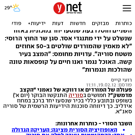
סוריה: חמושים התנקשו
בשופט ובתובע באידליב
השניים חוסלו בעת שנסעו יחד במכונית באזור
שנשלט על ידי מתנגדי אסד. סגן שר החוץ הרוסי:
"לא מאמין שהמורדים שולטים ב-50 אחוזים
משטח סוריה". עדויות מחומס: "המצב בעיר
קשה. האוכל נגמר ואנו חיים על קופסאות טונה
שהולכות ונגמרות"
רועי קייס
פורסם: 19.02.12, 11:11
פעולה של המורדים או דווקא של נאמני "הקצב
מדמשק"?
חמושים ב
סוריה
התנקשו הבוקר (יום א')
בשופט ובתובע כללי בכיר שנסעו יחד ברכב במחוז
אידליב. כך דיווחה סוכנות הידיעות הרשמית של סוריה
סאנ"א.
השבר הסורי - כותרות אחרונות:
האופוזיציה הסורית מציגה: העריקה הגדולה