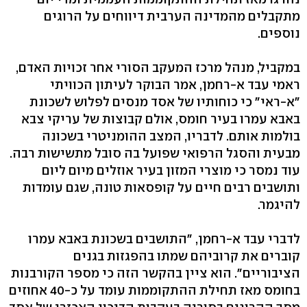
מתקבלים מהמדינה הערבית דיווחים על הרוגים
נוספים.
במקביל, מנהל מרכז המעקב הסורי אחר זכויות האדם,
ראמי עבד א-רחמן, אמר הבוקר לעיתון הכוויתי
"א-ראי" כי כוחותיו של אסד מנסים לפלוש לשכונת
באבא עמרו בעיר חומס, אולם קבוצות של עריקי צבא
בולמות אותם. לדבריו, המצב ההומניטרי בשכונה
מבעית והסגל הרפואי שפועל בה סובל מתשישות רבה.
עוד נמסר כי מוצרי המזון בעיר אוזלים מיום ליום
ותושבים רבים חיים על קופסאות טונה, שגם עומדות
להיגמר.
לדברי עבד א-רחמן, "התושבים בשכונת באבא עמרו
קוברים את קרוביהם שמתו בהפגזות בגנים
הציבוריים". הוא ציין בהקשר הזה כי מספר הקורבנות
בחומס מאז תחילת ההתקוממות עומד על כ-40 אחוזים