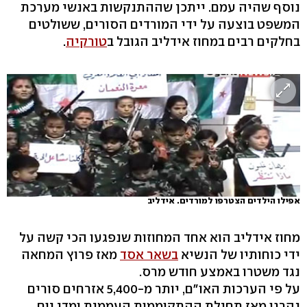
נוסף שהיה עמם. ייתכן שההתנקשות באנשי מערכת
המשפט בוצעה על ידי המורדים הסורים, ששולטים
בחלקים רבים במחוז אידליב הגובל ב
טורקיה
.
אפילו הילדים הצטרפו למורדים. אידליב
מחוז אידליב הוא אחד המחוזות שנפגעו הכי קשה על
ידי כוחותיו של הנשיא
בשאר אסד
מאז פרוץ המחאה
נגד משטרו באמצע חודש מרס.
על פי הערכות האו"ם, יותר מ-5,400 אזרחים סורים
נהרגו מאז תחילת ההתקוממות העממית ומדי יום