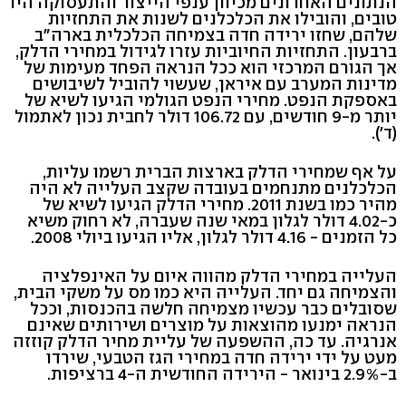
הנתונים האחרונים מכיוון ענפי הייצור והתעסוקה היו
טובים, והובילו את הכלכלנים לשנות את התחזיות
שלהם, שחזו ירידה חדה בצמיחה הכלכלית בארה"ב
ברבעון. התחזיות החיוביות עזרו לגידול במחירי הדלק,
אך הגורם המרכזי הוא ככל הנראה הפחד מעימות של
מדינות המערב עם איראן, שעשוי להוביל לשיבושים
באספקת הנפט. מחירי הנפט הגולמי הגיעו לשיא של
יותר מ-9 חודשים, עם 106.72 דולר לחבית נכון לאתמול
(ד').
על אף שמחירי הדלק בארצות הברית רשמו עליות,
הכלכלנים מתנחמים בעובדה שקצב העלייה לא היה
מהיר כמו בשנת 2011. מחירי הדלק הגיעו לשיא של
כ-4.02 דולר לגלון במאי שנה שעברה, לא רחוק משיא
כל הזמנים - 4.16 דולר לגלון, אליו הגיעו ביולי 2008.
העלייה במחירי הדלק מהווה איום על האינפלציה
והצמיחה גם יחד. העלייה היא כמו מס על משקי הבית,
שסובלים כבר עכשיו מצמיחה חלשה בהכנסות, וככל
הנראה ימנעו מהוצאות על מוצרים ושירותים שאינם
אנרגיה. עד כה, ההשפעה של עליית מחיר הדלק קוזזה
מעט על ידי ירידה חדה במחירי הגז הטבעי, שירדו
ב-2.9% בינואר - הירידה החודשית ה-4 ברציפות.