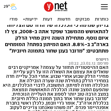
ארה"ב התאוששה - מחירי
הדלק יפילו אותה שוב?
בדיוק שנדמה כי הכלכלה של הדוד סם הצליחה
להתאושש מהמשבר שפקד אתה ב-2008, צץ לו
איום נוסף. מתחילת השנה זינק מחיר הדלק
בארה"ב ב-8.8%. האם המיתון בפתח? המומחים
מתחבטים: "מדובר בענן שחור בתמונה חיובית"
רויטרס
פורסם: 23.02.12, 20:22
האם ההיסטוריה תחזור על עצמה? אמריקנים רבים
שואלים את עצמם את השאלה הזו על רקע עליית
מחירי הדלק שבוע אחרי שבוע. אחרי הכל, עלייה חדה
במחירי הדלק בתחילת שנה שערה הובילה את
הכלכלה חזרה למיתון. התשובה, לדברי הכלכלנים, היא
שהפעם המצב שונה: הכלכלה התאוששה ונמצאת
במצב הרבה טוב יותר לספוג את העלייה הנוכחית.
"מדובר בענן שחור אחד בתוך תמונה כוללת חיובית
בכלכלת ארה"ב", אומר ג'רי וובמן, כלכלן ראשי בחברת
אופנהיימר פנדס. "זה משהו שאנחנו צריכים לעקוב