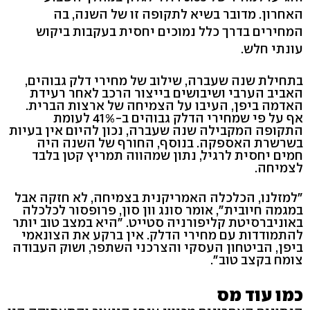
האחרון. מדובר בשיא לתקופה זו של השנה, בה
המחירים בדרך כלל נמוכים יחסית בעקבות ביקוש
עונתי חלש.
בתחילת שנה שעברה, שילוב של מחירי דלק גבוהים,
האביב הערבי ושיבושים בייצור הרכב לאחר רעידת
האדמה ביפן, העיבו על הצמיחה של ארצות הברית.
אף על פי שמחירי הדלק גבוהים ב-41% לעומת
התקופה המקבילה שנה שעברה, נכון להיום אין בעיות
בשרשרת האספקה. בנוסף, החורף של השנה היה
חמים יחסית לרגיל, נתון שמהווה תמריץ קטן בלבד
לצמיחה.
"למזלנו, הכלכלה האמריקנית בצמיחה, לא חזקה אבל
במגמה חיובית", אומר סונג וון סון, פרופסור לכלכלה
באוניברסיטת קליפורניה סטייט. "היא במצב טוב יותר
להתמודדות עם מחירי הדלק. אין ברקע את הצונאמי
ביפן, הביטחון העסקי והצרכני השתפר, ושוק העבודה
צומח בקצב טוב".
כמו עוד מס