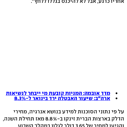
אחריו כרגע, אבל לא להיכנס בגללו ללחץ".
מדד אובמה: המניות קובעת מי ייבחר לנשיאות
ארה"ב: שיעור האבטלה ירד בינואר ל-8.3%
על פי נתוני הסוכנות למידע בנושא אנרגיה, מחירי
הדלק בארצות הברית זינקו ב-8.8% מאז תחילת השנה,
והגיעו למחיר של 3.65 דולר לגלון במהלך השבוע