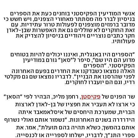
אנשי המודיעין הפקיסטני בוחנים כעת את הספרים
בניסיון לברר מה מסתתר מאחורי הצפנים, ויש חשש כי
מדובר ברמזים מוצפנים לפעולות טרור עתידיות. עם
זאת החוקרים לא שוללים גם את האפשרות שבן-לאדן
חקר כתבים נוצריים ויהודיים בניסיון להצדיק את
פעולותיו.
"הספרים היו באנגלית, ואיננו יכולים להיות בטוחים
מדוע הם היו שם", סיפר ל"סאן" גורם במודיעין
הפקיסטני. "הספרים
האלה נמצאו כשבדקנו את החדרים בפעם האחרונה
לפני שהרסנו את הבניין". לדבריו נמצאו שם גם מקלטי
רדיו, וגם הם יועברו לחוקרים.
שר הפנים של
פקיסטן
, רחמן מליכּ, הבהיר לפי "הסאן"
כי ארצו לא תעביר את חפציו של בן-לאדן לארצות
הברית, שמערכת היחסים של איסלאמאבד איתה
הידרדרה בשנים האחרונות. "נשמור אותם ואולי נשרוף
אותם בהמשך, כשלא תהיה בהם תועלת", אמר. את
ספרי התנ"ך, לדבריו, ישלחו לספרייה או לכנסייה.