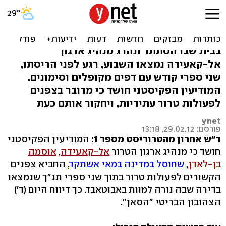
חשד: בן-לאדן השאיר בספרי
תנ"ך צפנים לפיגועים
בבית שבו הסתתר ונהרג מנהיג ארגון
אל-קאעידה נמצאו השבוע, רגע לפני הריסתו,
שני ספרי קודש עם דפים מקופלים וסימונים.
המודיעין הפקיסטני חושד כי מדובר בצפנים
לפעולות טרור עתידיות, ויחקור אותם כעת
ynet
פורסם: 29.02.12, 13:18
ד"ש אחרון מהטרוריסט מספר 1:
המודיעין הפקיסטני
חושד כי מנהיג ארגון הטרור
אל-קאעידה
,
אוסמה
בן-לאדן
,
שחוסל במדינה במאי אשתקד
, החביא צפנים
הקשורים לפעולות טרור בתוך שני ספרי תנ"ך שנמצאו
בדירה שבה נורה למוות באבוטאבד. כך דיווח היום (ד')
הצהובון הבריטי "הסאן".