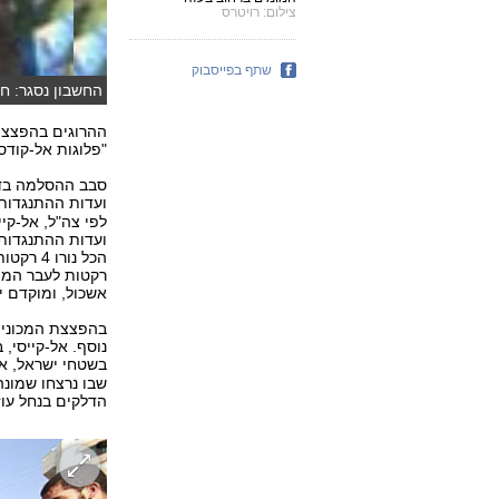
צילום: רויטרס
שתף בפייסבוק
החשבון נסגר: חי
ההרוגים בהפצצה
"פלוגות אל-קודס
סבב ההסלמה בדר
ועדות ההתנגדות
לפי צה"ל, אל-קי
ועדות ההתנגדות 
הכל נור
רקטות לעבר המו
אשכול, ומוקדם י
בהפצצת המכונית 
בשטחי ישראל, א
שבו נרצחו שמונה
הדלקים בנחל עוז באפריל 2008 ובי