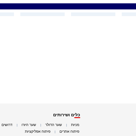
כלים ושירותים
מניות
שער הדולר
שער היורו
דרושים
|
|
|
|
פיתוח אתרים
פיתוח אפליקציות
|
|