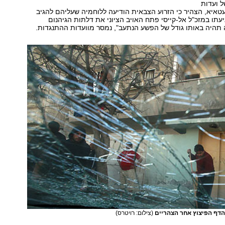
 ועדות
טאיא, הצהיר כי הזרוע הצבאית הודיעה ללוחמיה שעליהם להגיב
יעתו במזכ"ל אל-קייסי פתח האויב הציוני את דלתות הגיהנום
תהיה באותו גודל של הפשע הנתעב", נמסר מוועדות ההתנגדות.
הדף הפיצוץ אחר הצהריים
(צילום: רויטרס)