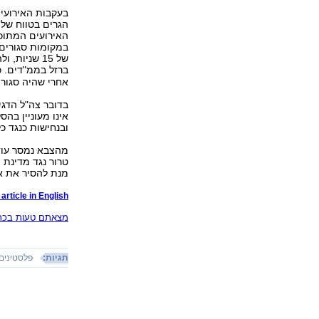
בעקבות האירועים
הגרים בטווח של 
האירועים המתוכנ
במקומות סגורים
של 15 שניות, ולהקפיד לסגור חלונות
ברזל בממ"דים. כמ
אחרי שהיה סגור
בדובר צה"ל הדגי
אינו מעוניין בהס
ובנחישות כנגד כל
מהצבא נמסר עוד:
טרור נגד מדינת 
מנת להסיר את אי
article in English
מצאתם טעות בכתב
תגיות:
פלסטינים