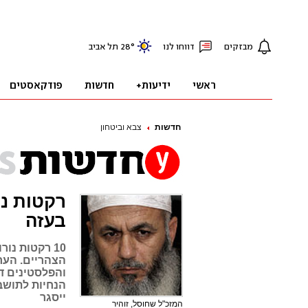
חדשות
צבא וביטחון
רקטות נו
בעזה
10 רקטות נו
הצהריים. הערב
והפלסטינים די
ייסגר
המזכ"ל שחוסל, זוהיר