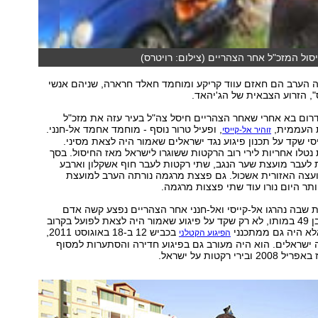
סול המזכ"ל אחר הצהריים (צילום: רויטרס)
 הערב הם חאזם עווד קריקע ומוחמד חאלד חרארה, שניהם אנשי
", הזרוע הצבאית של הג'יהאד.
ום בא אחרי שאחר הצהריים חיסל צה"ל בעיר עזה את מזכ"ל
 העממית,
, ופעיל טרור נוסף - מוחמד אחמד אל-חנני.
זוהיר אל-קייסי
יסי שקד על תכנון פיגוע נגד ישראלים שאמור היה לצאת מסיני.
נטלו אחריות לירי רוב הרקטות ששוגרו לישראל מאז החיסול. בסך
ו 4 רקטות לעבר מועצת שער הנגב, שתי רקטות לעבר חוף אשקלון וארבע
עצה האזורית אשכול. גם פצצת מרגמה נורתה הערב למועצת
ותר היום נורו עוד שתי פצצות מרגמה.
שבה נהרגו אל-קייסי ואל-חנני אחר הצהריים נפצע קשה אדם
נוסף. אל-קייסי, בן 49 במותו, לא רק שקד על פיגוע שאמור היה לצאת לפועל בקרוב
לא היה גם ממתכנני
בכביש 12 ב-18 באוגוסט 2011,
הפיגוע הקטלני
 ישראלים. הוא היה מעורב גם בפיגוע חדירה והסתערות למסוף
רי רקטות על ישראל.