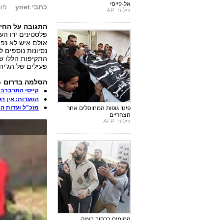
אל-קייסי
כתבי ynet
פורסם: 
צילום: AP
התגובה על החיס
פלסטינים ירו הע
אולם איש לא נפגע
נסיונות נוספים 
התקיפות הללו של 
פעילים של הג'יה
הסלמה בדרום - עד
קייסי התרברב:
הוועדות: אין 
מזכ"ל ועדות ה
פינוי גופות המחוסלים אחר
הצהריים
צילום: AFP
המומים ברחוב בעזה