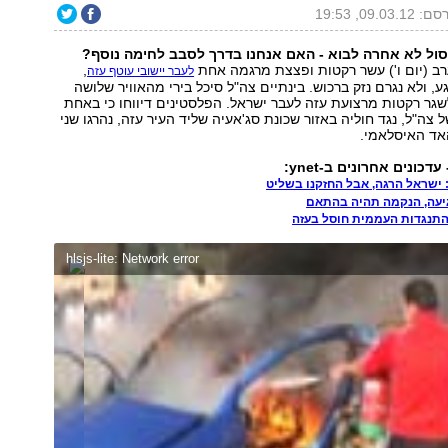
09.03.12, 19:53
ול לא אחרה לבוא - האם אנחנו בדרך לסבב לחימה נוסף?
רב (יום ו') עשר רקטות ופצצת מרגמה אחת
,
לעבר יישובי עוטף עזה
, ולא נגרם נזק ברכוש. בינתיים צה"ל סיכל בירי מהאוויר שלושה
לשגר רקטות מרצועת עזה לעבר ישראל. הפלסטינים דיווחו כי באחת
צה"ל, נגד חוליה באזור שכונת סג'אעיה שליד העיר עזה, נהרגו שני
אד האיסלאמי.
כונים אחרונים ב-ynet:
 ישראל הרגה, אבל החזקנו בשליט
רגיעה, הנקמה תהיה בהתאם
התנגדות העממית חוסל בעזה
hlsjs-lite: Network error