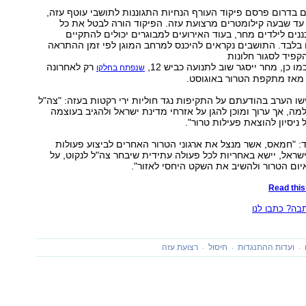
 בדרום פרסם פיקוד העורף הנחיות התגוננות לתושבי עוטף עזה,
עד שבעה קילומטרים מרצועת עזה. הפיקוד הורה לבטל את כל
נים לילדים מחר, בעוד האירועים למבוגרים יכולים להתקיים
 בלבד. התושבים נקראים להיכנס למרחב המוגן לפי זמן ההתראה
ו כן, מחר ייסגר שוב לתנועה כביש 12,
רק לאחרונה
שנפתח בחלקו
 מאז מתקפת הטרור באוגוסט.
שו הערב בהודעתם על התקיפות נגד חוליות ירי רקטות בעזה: "צה"ל
למה, אך ערוך ומוכן להגן על אזרחי מדינת ישראל ולהגיב בעוצמה
 ניסיון להוצאת פעילות טרור".
 "חמאס, אשר מנצל את ארגוני הטרור האחרים לביצוע פעולות
ישראל, יישא באחריות לכל פעולה עתידית שיבחר צה"ל לנקוט, על
ום הטרור ולהשיב את השקט היחסי לאזור".
Read this 
ה? כתבו לנו
ועדות ההתנגדות
חיסול
רצועת עזה