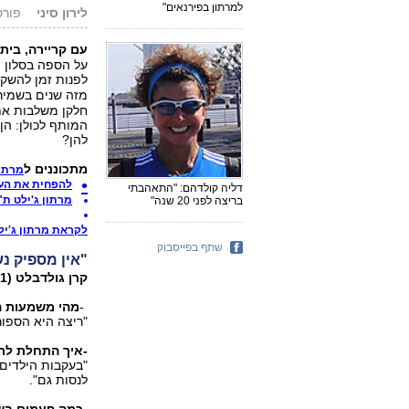
למרתון בפירנאים"
לירון סיני
פורסם: 3.12
עם קריירה, בית
על הספה בסלון ול
לפנות זמן להשק
מזה שנים בשמיר
חלקן משלבות את 
להן?
מתכוננים ל
מרתון
להפחית את הע
דליה קולדהם: "התאהבתי
מרתון ג'ילט ת"א 2012 יוצא לדרך: שבעה מסלולי
בריצה לפני 20 שנה"
לקראת מרתון ג'ילט ת
שתף בפייסבוק
"אין מספיק נ
קרן גולדבלט (51), מרעות, בעלת חנות למוצרי ספורט, רצה מגיל 40.
-
מהי משמעות ה
"ריצה היא הספור
-איך התחלת לר
"בעקבות הילדים 
לנסות גם".