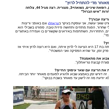
אוחר מדי להתחיל לרוץ"
נורית קוינט (53), רופאת שיניים, נשואה+3, מצורית. רצה מגיל 44, צלחה
רות "איש הברזל"
ריצה עבורך?
ט שאני עושה, אני עוסקת בעיקר ב
וגם באופני וריצות
טריאתלון
י שחרור, הפגת מתחים ותחושה פיזית טובה. ספורט בשבילי הוא
ם, התחרויות, השתתפות באירועים שקשורים בו ועמידה באתגרים
י".
וץ?
"כשהבת שלי הייתה בת 17 היא הציעה לי לרוץ איתה, ואם היא רוצה לרוץ איתי אז
פרק זמן, עד שהיא הפסיקה ואני המשכתי".
שבוע את מתאמנת?
גרת קבוצת טריאתלון".
 את הריצה עם שאר עיסוקי החיים?
זה דורש זמן באמצע שבוע ולהגיע לפעמים מאוחר יותר הביתה.
לא יודעת מה זה לישון עד מאוחר בשבת בבוקר".