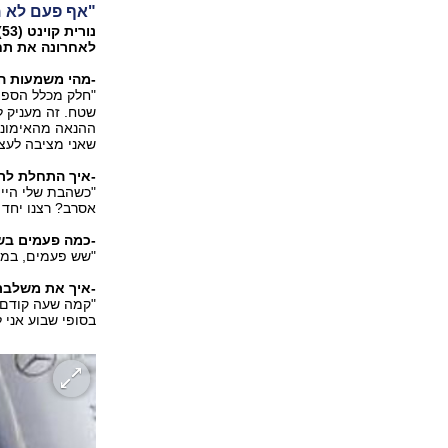
"אף פעם לא מ
לאחרונה את תח
-מהי משמעות ה
"חלק מכלל הספור
שטח. זה מעניק ל
ההנאה מהאימוני
שאני מציבה לעצמ
-איך התחלת לר
אסרב? רצנו יחד 
-כמה פעמים ב
"שש פעמים, במס
-איך את משלבת
"קמה שעה קודם. 
בסופי שבוע אני 