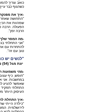
כואב וצריך להמש
כשהגוף כבר עייף
-איך את מפנקת
"התחושה שאחרי 
שמהוות את הכיף 
הפעולה. הרבה פע
הרבה זמן".
-מה המסר שלך 
"אני התחלתי בגי
להתחרות עם אחר
טוב עם זה".
"לנשים יש כו
יונת מגל (54) נשואה+4, מנטף. עובדת ברשות הטבע והגנים, רצה מגיל 51
-מהי משמעות ה
"חופש, כיף עצום
במחשבות. אני אד
שאפשר להגיע להי
העיסוק היותר מ
-איך התחלת לר
"כילדה הייתי שח