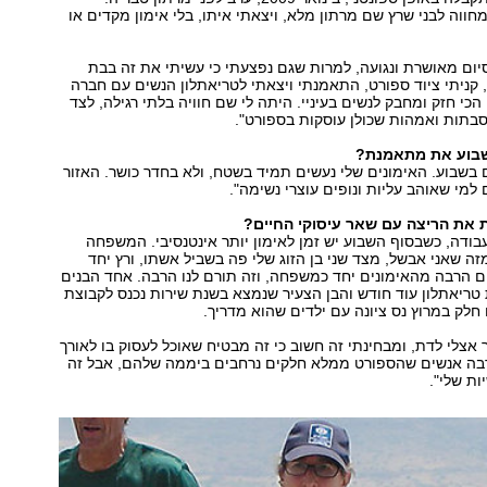
ווה לבני שרץ שם מרתון מלא, ויצאתי איתו, בלי אימון מקדים או
יום מאושרת ונגועה, למרות שגם נפצעתי כי עשיתי את זה בבת
ניתי ציוד ספורט, התאמנתי ויצאתי לטריאתלון הנשים עם חברה
כי חזק ומחבק לנשים בעיניי. היתה לי שם חוויה בלתי רגילה, לצד
סבתות ואמהות שכולן עוסקות בספורט".
שבוע את מתאמנת?
בשבוע. האימונים שלי נעשים תמיד בשטח, ולא בחדר כושר. האזור
למי שאוהב עליות ונופים עוצרי נשימה".
 את הריצה עם שאר עיסוקי החיים?
עבודה, כשבסוף השבוע יש זמן לאימון יותר אינטנסיבי. המשפחה
ה שאני אבשל, מצד שני בן הזוג שלי פה בשביל אשתו, ורץ יחד
ים הרבה מהאימונים יחד כמשפחה, וזה תורם לנו הרבה. אחד הבנים
טריאתלון עוד חודש והבן הצעיר שנמצא בשנת שירות נכנס לקבוצת
 חלק במרוץ נס ציונה עם ילדים שהוא מדריך.
אצלי לדת, ומבחינתי זה חשוב כי זה מבטיח שאוכל לעסוק בו לאורך
הרבה אנשים שהספורט ממלא חלקים נרחבים ביממה שלהם, אבל זה
ת שלי".