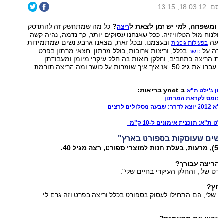
18.0, 13:15
 ומשפחה, למי יש זמן לצאת ל
?
כל מה שמתחשק זה להתרסק
ריצה
נוח מול הטלוויזיה. ככל שאנחנו עסוקים יותר, כך נדמה, נהיה קשה
עה
ובעצמנו. ובכל זאת, מצאנו ארבע נשים שמתמידות
בפעילות גופנית
ה על
בכלל, וריצות ארוכות, כולל מרתון וחצאי מרתון בפרט.
כושר
הריצה כתחביב, וחלקן רואות בה חלק עיקרי מיומן ומעבודתן.
המותף לכולן: הן עברו את גיל 50. אז איך איך שומרות על כושר ומה הריצה תורמת
ב-ynet בריאות:
 ג'ילט ת"א
ומס לקראת המרתון
ם לרצים
"א: תוכנית אימונים ל-10 ק"מ
שים שעוסקות בספורט בארץ"
ריצה עבורך?
ט שלי, והחלק העיקרי בחיים שלי".
וץ?
שלי, הם התחילו לעסוק בספורט בכלל וריצה בפרט וזה גרם לי