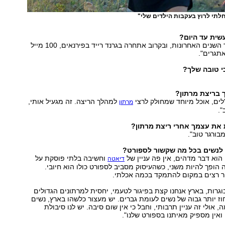
לתי לרוץ בעקבות הילדים שלי"
שית עד היום?
"מעל ל-15 בעשר השנים האחרונות, ובקרוב אתחרה בגרנד רייד בפירנאים, 100 מייל
תגרים".
י טובה שלך?
 בריצת מרתון?
'לים, אוכל מיוחד שמחולק לרצי
למהלך הריצה. זה מגעיל אותי,
מרתון
".
 את עצמך אחרי ריצת מרתון?
בורגר טוב".
לנשים בכל מה שקשור לספורט?
הוא דבר מדהים, אין פה עניין של
וחשיבה בלתי פוסקת על
דיאטה
ה הופך להיות משני, כשהעיסוק מסביב לספורט כולו הוא חיובי.
 רצים במקום להתמקד בכמה אכלתי.
גרות, בארץ אנחנו קצת בפיגור לטעמי, יחסית למרתונים הגדולים
וז יותר גבוה של נשים לעומת גברים. יש מעצור כלשהו בארץ, נשים
אולי זה עניין תרבותי, וחבל כי אין שום סיבה. יש לנו סיבולת
 ואין מספיק מאיתנו בספורט שלנו".