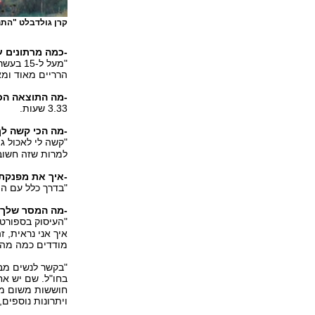
קרן גולדבלט "התח
-כמה מרתונים ע
הרריים מאוד ומא
-מה התוצאה הכ
3.33 שעות.
-מה הכי קשה לך
"קשה לי לאכול ג
למרות שזה חשוב
-איך את מפנקת
"בדרך כלל עם המ
-מה המסר שלך 
"העיסוק בספורט 
איך אני נראית, ז
מודדים כמה מהר
"בקשר לנשים מבו
בחו"ל. שם יש אח
חוששות משום מה, 
ויתרונות נוספים,