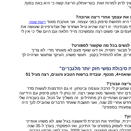
יך לרוץ למרות זאת. בטריאתלון הריצה קשה כי היא באה בסוף,
".
 את עצמך אחרי ריצה ארוכה?
היא תחושת סיפוק בפני עצמה. אני אוהבת מאוד
,
ריצות שטח
מבחינתי. זו ריצה שהיא טיול ושחרור של אנדורפינים שעושה את
מים אני פשוט רצה וממשיכה מייד הלאה עם היום שלי כי אין לי
לנשים בכל מה שקשור לספורט?
ל מבוגר יחסית, אז דעו שאף פעם לא מאוחר מדי. לא צריך
ים, אלא להתחיל בקטן: תעשי משהו, העיקר שתעשי ושיהיה לך
ח סיבולת נפשי חזק יותר מלגברים"
ריצה עבורך?
 שמעניק לי הרבה עוצמה וביטחון. זו גם הזדמנות לעשות סדר
ם יותר מאושר מאז שאני רצה, זה נותן לי המון סיפוק עם הידיעה
שגים ושהחיים רק מתחילים. זה משליך על הכול, גם בעבודה שלי
התחלתי תפקיד חדש אחרי 20 שנה, ואני חושבת שאחד הדברים שהובילו לכך היה
שמעותי בספורט".
וץ?
יינית, וצלחתי את הכינרת לראשונה בגיל שש. לא משהו אופייני
לירושלמית. המשכתי לעסוק בספורט עד התיכון, ואז הפסקתי, בערך ל-35 שנה.
ההחלטה לרוץ התקבלה באופן ספונטני, בינואר 2009, ערב לפני מרתון טבריה.