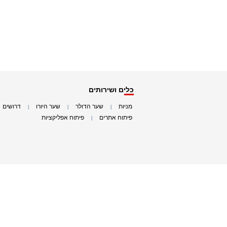
כלים ושירותים
מניות
שער הדולר
שער היורו
דרושים
|
|
|
|
פיתוח אתרים
פיתוח אפליקציות
|
|