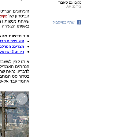
כלום עם סאבר"
צילום: AP
העיתונים הבריטיי
הביטחון של
פקיסט
שאחת מנשותיו ח
שתף בפייסבוק
באשתו הצעירה יו
עוד חדשות מהעו
השוויצרים הכר
מצרים: הפרלמנ
דיווח: 2 ישראלים "דיברו על איראן" במטוס ונעצרו
אותו קצין לשעבר
הנחתים האמריקני
לדבריו, נראה שח
בטרוריסט המתבגר
אחמד עבד אל-פת