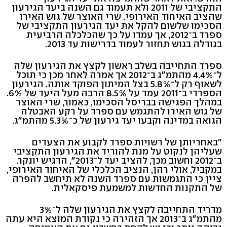
התקציבי של 2011 ולא תעמוד גם השנה ביעד הגירעון
שהציב האיחוד האירופי. שרי האוצר של גוש האירו
הסכימו שלשום להקל את יעד הגירעון התקציבי של
ספרד ב־2012, אך עמדו על כך שהכלכלה הרביעית
בגודלה בגוש תחזור לעמוד בדרישות עד 2013.
ספרד התחייבה בשלב ראשון לקצץ את הגירעון שלה
ל־4.4% מהתמ"ג ב־2012 אך אמרה לאחר מכן כי תוכל
לשאוף רק ל־5.8% בצל המיתון הפוקד אותה. הגירעון
הספרדי ב־2011 עמד על 8.5% הרבה מעל היעד של 6%.
במהלך הפגישה בבריסל הסכימו, כאמור, שרי האוצר
של גוש האירו להתגמש עם ספרד על רקע האבטלה
הגואה במדינה וקבעו יעד גירעון של כ־5.3% מהתמ"ג.
"באחריותן של רשויות ספרד לקבוע את הצעדים
שעליהן לנקוט על מנת להוריד את הגירעון התקציבי
ב־2012 וחשוב מכך, להציב יעד ל־2013", הדגיש יונקר.
במקביל, אולי רהן, הנציב הכלכלי של האיחוד האירופי,
ציין כי התגמשות עם ספרד השנה לא תיחשב להפרה
של התקנות החדשות למשמעת פיסקאלית.
מדריד התחייבה לקצץ את הגירעון שלה ל־3%
מהתמ"ג ב־2013 אך הזהירה כי נקודת המוצא היא עתה