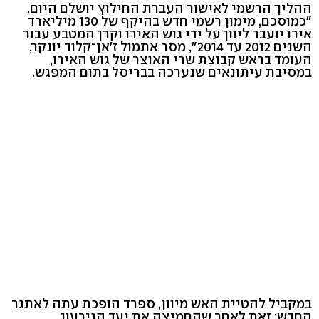
ההליך הרשמי לאישור העברת החילוץ יושלם היום.
"כמוסכם, מימון רשמי חדש בהיקף של 130 מיליארד
אירו יועבר ליוון על ידי גוש האירו וקרן המטבע עבור
השנים 2012 עד 2014", מסר אתמול ז'אן־קלוד יונקר,
העומד בראש קבוצת שרי האוצר של גוש האירו,
במסיבת עיתונאים שנערכה בבריסל בתום המפגש.
במקביל להטיית האש מיוון, ספרד הופכת עתה לאתגר
החדש: זאת לאחר שהחמיצה את יעד הגירעון