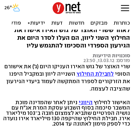
אחרי חילוץ יוון: גוש האירו
יתמקד בספרד
לאחר ששרי האוצר של גוש האירו אישרו את
החילוץ השני ליוון, הם העלו לסדר היום את
הגירעון הספרדי והסכימו להתגמש עליו
סוכנויות הידיעות
פורסם: 13.03.12, 23:50
שרי האוצר של גוש האירו העניקו היום (ג') את אישורם
הסופי
לחבילת החילוץ
השנייה ליוון ובמקביל היפנו
את הזרקורים לספרד המתקשה לעמוד ביעדי הגירעון
שהציבה לעצמה.
האישור לחילוץ
היווני
ניתן לאחר שהמדינה מוכת
המשבר סיכמה בסוף השבוע עסקת המרת אג"ח עם
נושיה הפרטיים שתביא לצמצום חובה ב־103 מיליארד
אירו. חבילת החילוץ שהיקפה 130 מיליארד אירו נועדה
כדי לספק מימון לאתונה עד 2014.