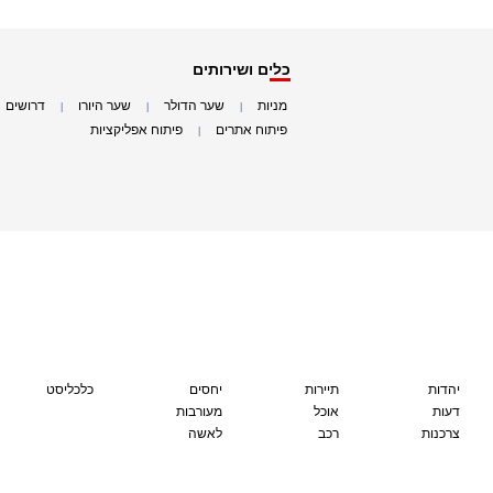
כלים ושירותים
מניות
שער הדולר
שער היורו
דרושים
|
|
|
|
פיתוח אתרים
פיתוח אפליקציות
|
|
יהדות
תיירות
יחסים
כלכליסט
דעות
אוכל
מעורבות
צרכנות
רכב
לאשה