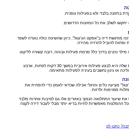
טה
 בתזונה בלבד ולא בפעילות גופנית.
 יתקשו לשלב את כל המזונות הדרושים.
ינה מודגשת דיה ב"אפקט הג'ונגל", כיוון שהשיטה כולה נועדה לשפר
ופחות להוביל להרזיה מהירה.
מילר נהנים בדרך כלל מרמת פעילות גבוהה, רובה קשורה לליקוט
ההמלצה הכללית שלה היא לבצע פעילות אירובית במשך 30 דקות לפחות, ארבע
יכה או גינון נחשבים בעיניה לפעילות מתאימה.
נה
נגל" מציעה כלים והרגלי אכילה שכדאי לאמץ כדי להפחית את
חלות מסוימות ולרזות.
 את שיעור התחלואה הנמוך באזורים אלו גם לסיבות אחרות מלבד
כל ההמלצות מאפשרות לחיות בריא יותר מבלי לעבור דירה לקצה
ה? כתבו לנו