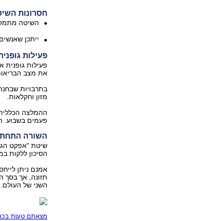
חסרונות השי
השיטה מתמקדת
ייתכן שאנשים
פעילות גופנית
פעילות גופנית א
את מצב הבריאות 
בתרבויות שבחנה 
מזון וחקלאות.
פעמים בשבוע. הל
השורה התחתו
שיטת "אפקט הג'ו
הסיכון ללקות במ
אמנם ניתן לייחס
תזונה, אך בסך ה
השני של העולם.
מצאתם טעות בכתב