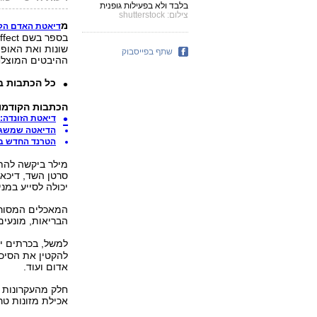
בלבד ולא בפעילות גופנית
צילום: shutterstock
מ
דיאטת האדם הק
שונות ואת האופן
שתף בפייסבוק
ההיבטים המוצלחי
כל הכתבות ב
הכתבות הקודמו
דיאטת הזונדה: להוריד 10% מה
הדיאטה שמשגעת את א
הטרנד החדש בח
מילר ביקשה להת
סרטן השד, דיכאון
יכולה לסייע במנ
המאכלים המסורת
הבריאות, מונעים
למשל, בכרתים יש
להקטין את הסיכון
אדום ועוד.
חלק מהעקרונות 
אכילת מזונות טר