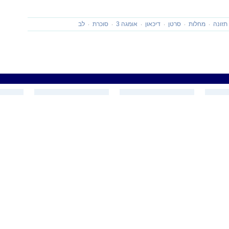
תזונה
מחלות
סרטן
דיכאון
אומגה 3
סוכרת
לב