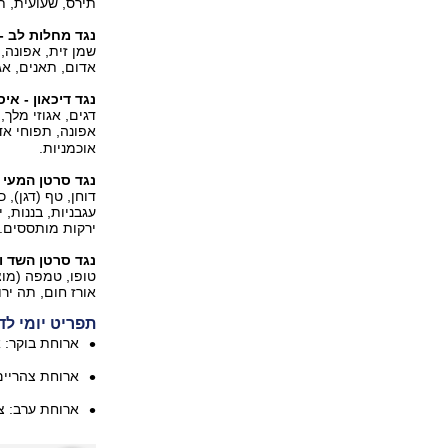
תירס, שעועית, תר
נגד מחלות לב -
שמן זית, אפונה,
אדום, תאנים, אגו
נגד דיכאון - איס
דגים, אגוזי מלך,
אפונה, תפוחי אד
אוכמניות.
נגד סרטן המעי 
דוחן, טף (דגן), 
עגבניות, בננות, 
ירקות מותססים.
נגד סרטן השד וה
טופו, טמפה (מוצר 
אורז חום, תה ירו
תפריט יומי לד
ארוחת בוקר: א
ארוחת צהריים:
ארוחת ערב: צ