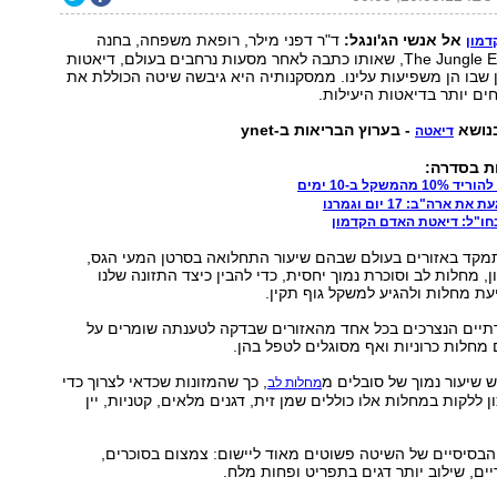
אל אנשי הג'ונגל:
ד"ר דפני מילר, רופאת משפחה, בחנה
דמון
בספר בשם The Jungle Effect, שאותו כתבה לאחר מסעות נרחבים בעולם, דיאטות
 שבו הן משפיעות עלינו. ממסקנותיה היא גיבשה שיטה הכוללת את
ם יותר בדיאטות היעילות.
נושא
- בערוץ הבריאות ב-ynet
דיאטה
ת בסדרה:
משקל ב-10 ימים
רה"ב: 17 יום וגמרנו
ו"ל: דיאטת האדם הקדמון
מקד באזורים בעולם שבהם שיעור התחלואה בסרטן המעי הגס,
, מחלות לב וסוכרת נמוך יחסית, כדי להבין כיצד התזונה שלנו
יעת מחלות ולהגיע למשקל גוף תקין.
יים הנצרכים בכל אחד מהאזורים שבדקה לטענתה שומרים על
 מחלות כרוניות ואף מסוגלים לטפל בהן.
 שיעור נמוך של סובלים מ
, כך שהמזונות שכדאי לצרוך כדי
מחלות לב
 ללקות במחלות אלו כוללים שמן זית, דגנים מלאים, קטניות, יין
הבסיסיים של השיטה פשוטים מאוד ליישום: צמצום בסוכרים,
יים, שילוב יותר דגים בתפריט ופחות מלח.