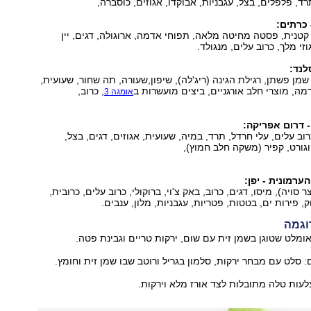
ד, פלפלים, בצל, עגבניות, אבוקדו, אגוזים, כוסברה,
 כרתים:
 קטנית, פסטה מחיטה מלאה, תפוחי אדמה, ארוגולה, דגים, יין
זי מלך, כרוב עלים, מנגולד.
לנד:
 שמן פשתן, רגילת הגינה (ריג'לה), שיפון,שעורה, תה שחור, שעועית,
מה, מוצרי חלב אורגניים, ביצים מועשרות ב
, כרוב,
אומגה 3
- דרום אפריקה:
כרוב עלים, עלי חרדל, תרד, במיה, שעועית, אגוזים, דגים, בצל,
יוגורט, קפיר (משקה חלב חמוץ),
ערמונית - יפן:
סויה), מיסו, דגים, כרוב, באק צ'וי, ברוקולי, כרוב עלים, כרובית,
ק, פירות ים, בטטות, פטריות, עגבניות, מלון, ענבים.
וגמה
ומלט שטוגן בשמן זית עם שום, ירקות טריים וגבינת פטה.
 סלט עם מבחר ירקות, סלמון בגריל ורוטב שבו שמן זית וחומץ.
לעות טלה מתובלות לצד אורז מלא וירקות.