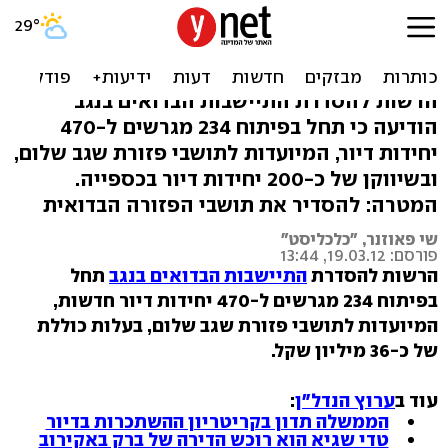
המדינה תשווק מאות יחידות
דיור לבדואים
הרשות להסדרת התיישבות הבדואים בנגב
הודיעה כי תחל בפיתוח 234 מגרשים ל-470
יחידות דיור, המיועדות לתושבי פזורת שגב שלום,
ובשיווקן של כ-200 יחידות דיור בכספייה.
המטרה: להסדיר את תושבי הפזורה הבדואית
שי פאוזנר, "כלכליסט"
פורסם: 19.03.12, 13:44
הרשות להסדרת
התיישבות הבדואים בנגב
תחל
בפיתוח 234 מגרשים ל-470 יחידות דיור חדשות,
המיועדות לתושבי פזורת שגב שלום, בעלות כוללת
של כ-36 מיליון שקל.
עוד ב
ערוץ הנדל"ן
:
הממשלה תדון בקריטריון ההשתכרות בדיור
טדי שגיא הוא רוכש הדירה של ברק באקירוב