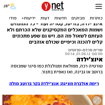
ויוה טוסטאדה: מושגי יסוד
באוכל מקסיקני
אינצ'ילדה, בוריטו, קסדיה ועוד - כל המונחים
ושמות המאכלים המקסיקנים שלא הכרתם ולא
העזתם לשאול מה הם. ויש גם שפע מתכונים
קלים להכנה וכיפיים שכולם אוהבים
שרית סרדס-טרוטינו
פורסם: 01.06.12, 00:14
אינצ'ילדה
טורטיה רכה, ממולאת ומגולגלת כמו סיגר שמכוסה
ברוטב או גבינה, ואז נאפית בתנור.
רימה אולברה מציגה: אנצ'ילדה בקר ברוטב מולה