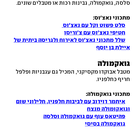
סלסה, גואקמולה, גבינות רכות או מטבלים שונים.
מתכוני נאצ'וס:
סלט פשוט וקל עם נאצ'וס
חטיפי נאצ'וס עם צ'וריסו
שלל מתכוני נאצ'וס לאירוח ולגריסה ביתית של
איילת בן יוסף
גואקמולה
מטבל אבוקדו מקסיקני, המכיל גם עגבניות ופלפל
חריף כחלפניו.
מתכוני גואקמולה:
איתמר דוידוב עם לביבות חלפניו, חלילוני שום
וגואקומולה מנצח
פהיטאס עוף עם גואקמולה וסלסה
גואקמולה בסיסי