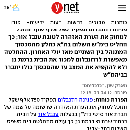
סוף לסכסוך הנדל"ן בין פנינה
רוזנבלום לענבל אור
פנינה רוזנבלום תפקיד 750 אלף שקל ותוכל
למחוק את הערת האזהרה לטובת ענבל אור; כך
החליט בימ"ש השלום בת"א כחלק מהסכסוך
המתנהל בין השתיים מאז יולי האחרון. ההחלטה
מאפשרת לרוזנבלום למכור את הבית ברמת גן
ולא להקפיא את המצב עד שהסכסוך כולו יתברר
בביהמ"ש
מארק שון, "כלכליסט"
פורסם: 09.04.12, 12:16
הפרדת כוחות:
פנינה רוזנבלום
תפקיד 750 אלף שקל
ותוכל למחוק את הערת האזהרה שרשומה על שמה של
חברת אור סיטי נדל"ן בבעלות
ענבל אור
על הבית
ברחוב שרת 31 ברמת גן; כך עולה מהחלטת בית משפט
השלום בתל-אביב.