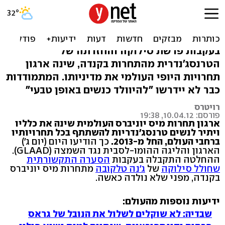
סוף להדרה: טרנסג'נדריות
ישתתפו ב'מיס יוניברס'
בעקבות פרשת סילוקה והחזרתה של
הטרנסג'נדרית מהתחרות בקנדה, שינה ארגון
תחרויות היופי העולמי את מדיניותו. המתמודדות
כבר לא יידרשו "להיוולד כנשים באופן טבעי"
רויטרס
פורסם: 10.04.12, 19:38
ארגון תחרות מיס יוניברס העולמית שינה את כלליו
ויתיר לנשים טרנסג'נדריות להשתתף בכל תחרויותיו
ברחבי העולם, החל מ-2013.
כך הודיעו היום (יום ג')
הארגון והליגה ההומו-לסבית נגד השמצה (GLAAD).
ההחלטה התקבלה בעקבות
הסערה התקשורתית
שחולל סילוקה
של
ג'נה טלקובה
מתחרות מיס יוניברס
בקנדה, מפני שלא נולדה כאשה.
ידיעות נוספות מהעולם:
שבדיה: לא שוקלים לשלול את הנובל של גראס