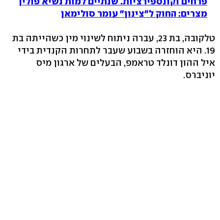
פרחים וקונספירציות. שנתיים למות נשיא פולין
מצרים: החוק ל"צינון" עומר סולימאן
טלקובה, בת 23, עברה ניתוח לשינוי מין כשהייתה בת
19. היא הוחזרה בשבוע שעבר לתחרות הקנדית בידי
איל ההון דונלד טראמפ, הבעלים של ארגון מיס
יוניברס.