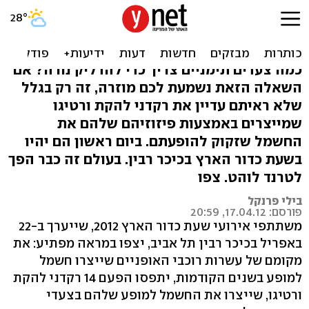
ריקוד מחשמל: הופכים את
הקצב לאנרגיה
כמה צעדים תימניים צריך כדי להדליק נורה? אם
השאלה הזאת נשמעת לכם מוזרה, זה רק בגלל
שלא ראיתם עדיין את רקדני להקת ורטיגו
שמייצרים באמצעות פיזוזיהם שלהם את
החשמל שזקוק להופעתם. ביום ראשון הם יהיו
בשעת כדור הארץ בכיכר רבין. בעולם זה כבר הפך
לטרנד לוהט. צפו
בילי פרנקל
פורסם: 17.04.12, 20:59
משתתפי אירועי שעת כדור הארץ 2012, שייערך ב-22
באפריל בכיכר רבין תל אביב, יצפו במראה מפתיע: את
מקומם של עשרות רוכבי האופניים שייצרו חשמל
למופע בשנים הקודמות, יתפסו הפעם 14 רקדני להקת
ורטיגו, שייצרו את החשמל למופע שלהם בצעדי