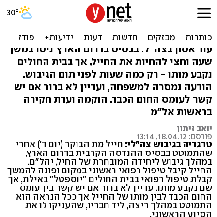
חייל הנדסה קרבית התמוטט
ומת בגיבוש בדרום
עוד אסון בצה"ל: בבסיס בדרום הארץ ניסו במשך
שעה וחצי להחיות את החייל, אך בבית החולים
נקבע מותו - רק כמה שעות לפני תום הגיבוש.
הודעה נמסרה למשפחה, ועדיין לא ברור אם יש
קשר לעומס החום הכבד. הוקמה ועדת חקירה
בראשות אל"מ
יואב זיתון
פורסם: 18.04.12, 13:14
טרגדיה בגיבוש צה"לי:
חייל מת הבוקר (יום ד') אחרי
שהתמוטט בבסיס ההנדסה הקרבית בדרום הארץ,
במהלך גיבוש ליחידה המובחרת של החיל, יהל"ם.
החייל קיבל טיפול רפואי ראשוני במקום ופונה להמשך
קבלת טיפול רפואי בבית החולים "יוספטל" באילת, אך
שם נקבע מותו. עדיין לא ברור אם יש קשר בין עומס
החום הכבד לבין מותו של החייל אך ככל הנראה הוא
התמוטט במהלך ריצה, ליד חבריו, שהעניקו לו את
הסיוע הראשוני.