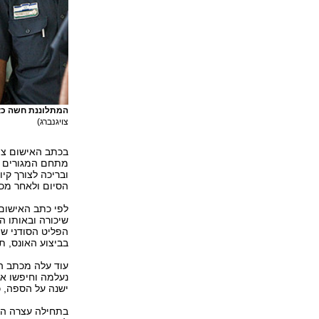
המתלוננת חשה כא
צויגנברג)
בכתב האישום צוי
מתחם המגורים בו
הסיום ולאחר מכן
שיכורה ובאותו ה
הפליט הסודני שה
בביצוע האונס, ת
עוד עלה מכתב הא
נעלמה וחיפשו אח
ישנה על הספה, 
בתחילה עצרה המ