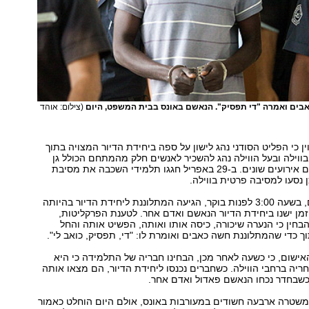
בים ואמרה "די תפסיק". הנאשם באונס בבית המשפט, היום
(צילום: אוהד
ן כי הפליט הסודני נהג לישון על ספה ביחידת הדיור המצויה בתוך
וילה ובעל הווילה נהג להשכיר לאנשים חלק מהמתחם הכולל גן
ובריכה לצורך קיום אירועים שונים. ב-29 באפריל חגגו תלמידי השכבה את מסיבת
 נסעו למסיבה פרטית בווילה.
לפי כתב האישום, בשעה 3:00 לפנות בוקר, הגיעה המתלוננת ליחידת הדיור בהיותה
זמן ישנו ביחידת הדיור הנאשם ואדם אחר. לטענת הפרקליטות,
בחין כי הנערה שיכורה, כיסה אותו ואותה, הפשיט אותה והחל
וך כדי שהמתלוננת חשה כאבים ואומרת לו: "די, תפסיק, כואב לי".
ישום, כי כשעה לאחר מכן, הבחינו חבריה של התלמידה כי היא
ריה ברחבי הווילה. כשחברים נכנסו ליחידת הדיור, הם מצאו אותה
כשבחדר נכחו הנאשם פאדול ואדם אחר.
שטרה ארבעה חשודים במעורבות באונס, אולם היום הוחלט כאמור