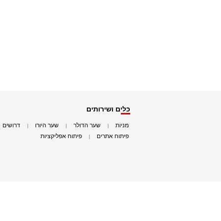
כלים ושירותים
מניות
שער הדולר
שער היורו
דרושים
|
|
|
|
פיתוח אתרים
פיתוח אפליקציות
|
|