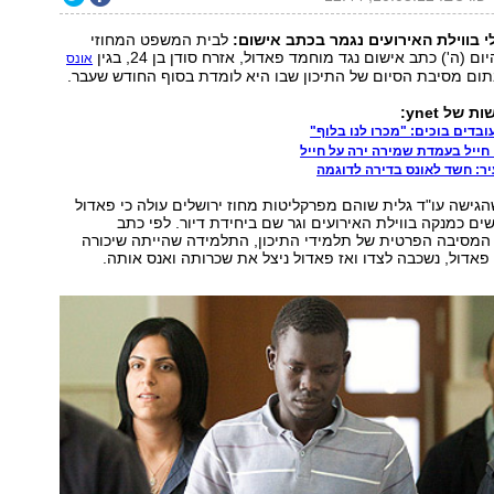
 בווילת האירועים נגמר בכתב אישום:
לבית המשפט המחוזי
ם (ה') כתב אישום נגד מוחמד פאדול, אזרח סודן בן 24, בגין
אונס
ום מסיבת הסיום של התיכון שבו היא לומדת בסוף החודש שעבר.
של ynet:
ובדים בוכים: "מכרו לנו בלוף"
חייל בעמדת שמירה ירה על חייל
ר: חשד לאונס בדירה לדוגמה
ישה עו"ד גלית שוהם מפרקליטות מחוז ירושלים עולה כי פאדול
ם כמנקה בווילת האירועים וגר שם ביחידת דיור. לפי כתב
המסיבה הפרטית של תלמידי התיכון, התלמידה שהייתה שיכורה
פאדול, נשכבה לצדו ואז פאדול ניצל את שכרותה ואנס אותה.