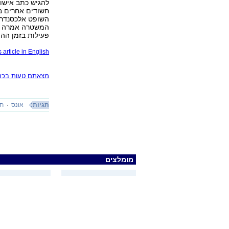
להגיש כתב אישו
חשודים אחרים ב
השופט אלכסנדר ר
המשטרה אמרה אז
פעילות בזמן הה
 article in English
מצאתם טעות בכתב
תגיות:
אונס
תי
מומלצים