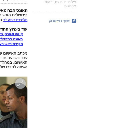
צילום: חיים צח, ידיעות
אחרונות
האונס הברוטאלי
בירושלים הוגש היו
בת
תלמידת כיתה י"ב
שתף בפייסבוק
עוד בערוץ החדשות 
קיקה סגורה, הע
תאונה בתרגיל: 
חקירת ראש העי
מכתב האישום שהג
עבד כשבעה חודשי
האישום, במהלך 
הגיעה לחדרו של 