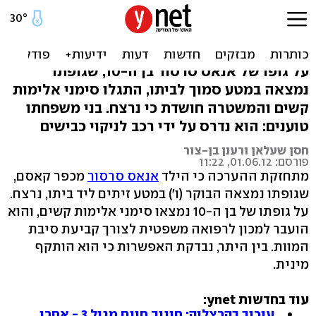
חשד: הילד מכפר קאסם
הותקף מינית ונרצח
על גופו של אנאס סרסור בן ה-10, שגופתו
נמצאה במטע סמוך לביתו, התגלו סימני אלימות
קשים והמשטרה חושדת כי נרצח. בני משפחתו
טוענים: הוא נדרס על ידי רכב לניקוי כבישים
חסן שעלאן ורענן בן-צור
פורסם: 01.06.12, 11:22
מתחזקת ההערכה כי הילד
אנאס סרסור
מכפר קאסם,
שגופתו נמצאה הבוקר (ו') במטע זיתים ליד ביתו, נרצח.
על גופתו של בן ה-10 נמצאו סימני אלימות קשים, והוא
הועבר למכון לרפואה משפטית לצורך קביעת סיבת
המוות. בין היתר, נבדקת האפשרות כי הוא הותקף
מינית.
עוד בחדשות ynet:
עיכוב בהרצליה: חינוך חינם מגיל 3 - אחרי