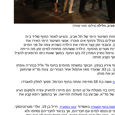
אביב, הלילה
(צילום: מוטי קמחי)
חות השיטור הימי של תל אביב, והגיעו לאזור החוף שליד בית
צילים בכלל והחוף אינו מוכרז. אנשי השיטור הימי האירו את
, וכעבור זמן קצר איתרו את הילדה כשהיא צפה על פני המים
ת מטרים מהחוף. הילדה ששהתה מתחת למים זמן מה הייתה
 טיפול נמרץ המתין לה בקו החוף. במשך שעות ניסו הרופאים להציל
קר נקבע מותה.
 אירע בצפון. הבוקר נמשתה מהמים בחוף גלי גליל בנהריה גופתו
של גרגורי לבובסקי, בן 83, שנעדר מאז אתמול אחר הצהריים. צוות מד"א שהוזעק
ע את מותו.
אשה בת 58 מחיפה ומתה בחוף הכרמל, סמוך למלון לאונרדו
ת
ינו בה מוטלת על קו המים. הם מיהרו להזעיק עזרה ולמקום הגיע
 של מד"א, שביצע בה פעולות החייאה, אך בהמשך רופא קבע את
באשדוד
, חייל בן 19, וולרי סטרוטינסקי,
מוות בחוף המצודה
יבגני בסקביץ'
בת 15. השניים נכנסו למים עם חבריהם, אך בניגוד לחבריהם נסחפו ולא
וף. אביו של יבגני העריך בכאב: "אני בטוח שאם לא היה שם