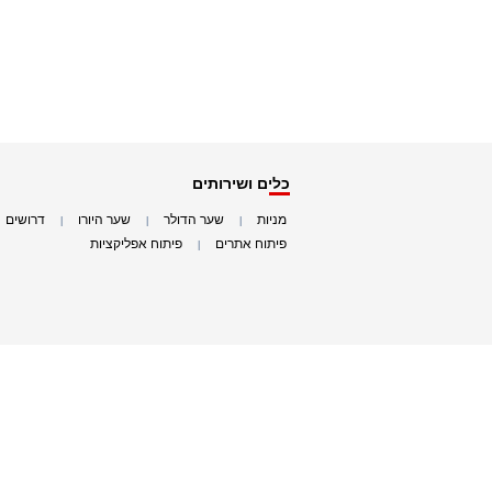
כלים ושירותים
מניות
שער הדולר
שער היורו
דרושים
|
|
|
|
פיתוח אתרים
פיתוח אפליקציות
|
|