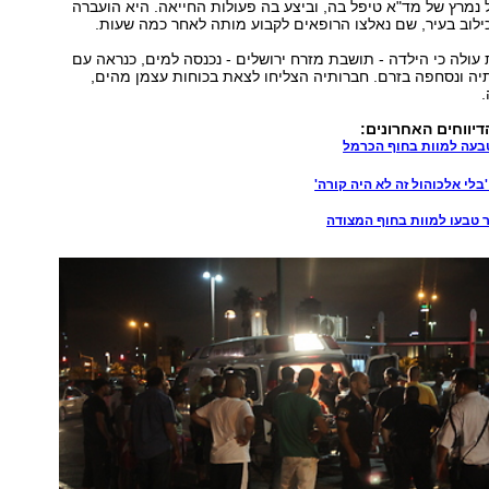
ל נמרץ של מד"א טיפל בה, וביצע בה פעולות החייאה. היא הועברה
ילוב בעיר, שם נאלצו הרופאים לקבוע מותה לאחר כמה שעות.
עולה כי הילדה - תושבת מזרח ירושלים - נכנסה למים, כנראה עם
יה ונסחפה בזרם. חברותיה הצליחו לצאת בכוחות עצמן מהים,
.
דיווחים האחרונים:
בעה למוות בחוף הכרמל
בלי אלכוהול זה לא היה קורה'
ר טבעו למוות בחוף המצודה