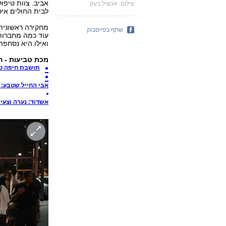
אביב. צוות טיפו
צילום: אנשיל בעק
לבית החולים איכ
מחקירה ראשונית 
שתף בפייסבוק
עוד כמה מחברות
ואילו היא נסחפה
מכת טביעות - ה
תושבת חיפה ט
אבי החייל שטבע: '
אשדוד: נערה וצעי