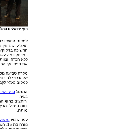
חוף ירושלים בתל 
למקום הוזעקו כו
האצ"ל, שם אין מ
החשיכה בזיקוקים
במרחק כמה עשרו
ללא הכרה, וצוות
את חייה, אך הבו
מקרה טביעה נוסף
למקום נאלץ לקבו
אתמול
טבעה למוו
בעיר.
רוחצים בחוף הבח
צוות טיפול נמרץ
מותה.
לפני שבוע
טבעו ל
נערה 
הצליחו לחזור לח