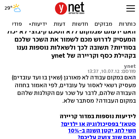
כמה אתה מרוויח? מותר לך
לגלות לקולגות
האם ידעתם שבמקום ללא הסכם קיבוצי לא יכול
המעסיק לדרוש מכם לשמור את השכר שלכם
בסודיות? תשובה לכך ולשאלות נוספות נענו
בקהילת כסף וקריירה של ynet
ynet
פורסם: 10.07.12, 13:37
האם במקום עבודה לא מאורגן (שאין בו ועד עובדים)
מעסיק רשאי לאסור על עובדים, לפי האמור בחוזה
העבודה שלהם, לדבר על שכר עם הקולגות שלהם
במקום העבודה? מסתבר שלא.
לידיעות נוספות במדור קריירה
סטאז' בפסיכולוגיה או ילדים?
השי לחג יקטן השנה ב-10%
הבוס שוב צועק עליכם?