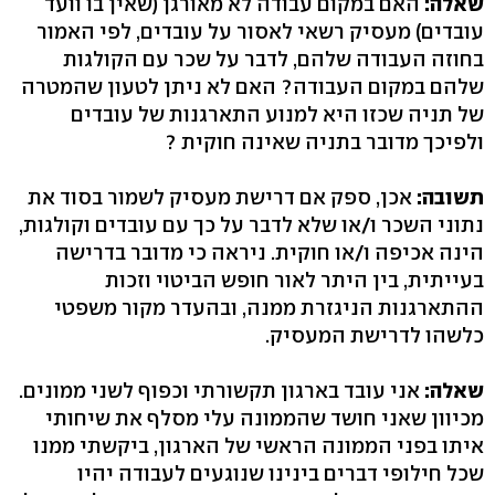
שאלה:
האם במקום עבודה לא מאורגן (שאין בו וועד
עובדים) מעסיק רשאי לאסור על עובדים, לפי האמור
בחוזה העבודה שלהם, לדבר על שכר עם הקולגות
שלהם במקום העבודה? האם לא ניתן לטעון שהמטרה
של תניה שכזו היא למנוע התארגנות של עובדים
ולפיכך מדובר בתניה שאינה חוקית ?
תשובה:
אכן, ספק אם דרישת מעסיק לשמור בסוד את
נתוני השכר ו/או שלא לדבר על כך עם עובדים וקולגות,
הינה אכיפה ו/או חוקית. ניראה כי מדובר בדרישה
בעייתית, בין היתר לאור חופש הביטוי וזכות
ההתארגנות הניגזרת ממנה, ובהעדר מקור משפטי
כלשהו לדרישת המעסיק.
שאלה:
אני עובד בארגון תקשורתי וכפוף לשני ממונים.
מכיוון שאני חושד שהממונה עלי מסלף את שיחותי
איתו בפני הממונה הראשי של הארגון, ביקשתי ממנו
שכל חילופי דברים בינינו שנוגעים לעבודה יהיו