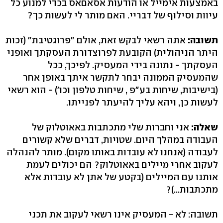
באמצעות אימייל או הודעות אסאםאס בכדי למנוע כל
עיוות וסילוף של דבריי. האם מותר לי לעשות כך?
תשובה:
אתה רשאי לבקש זאת, אולם "פרוגטיבת" (זכות
היתר הניהולית) הקובעת לפרוצדורת העסקתך ואופני
העסקתך - נתונה בידי המעסיק. לפיכך, ככל
שהמעסיק הממונה יבחר לתקשר איתך באופן אחר
(בישיבות, שיחות בע"פ , שיחות טלפון וכו') - הוא רשאי
לעשות כן, ויהא עליך להיעתר לפנייתו.
שאלה:
אני וחברות שלי מתכתבות באאוטלוק של
העבודה במהלך היום. שטויות, דברים שלא קשורים
לעבודה (אנחנו לא עובדות באותו מקום). מותר להנהלה
לעקוב אחרי מיילים באאוטלוק? הם יכולים לעמת
אותנו עם המיילים (בקטע של אתן לא עובדות אלא
מתכתבות...)?
תשובה: לא - המעסיק אינו רשאי לעקוב את תכני