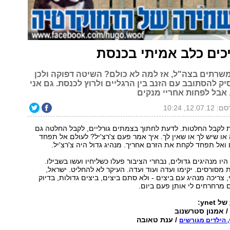
ים כלב אמיתי בכנסת
משרתים בצה"ל, אז למה לא כולם? השיטה דפוקה ולכן
 להסתובב עם הזנב בין הרגליים ולרוץ לכנסת. גם אני
 אבל לפחות אחריי מנקים
12.07.1, 10:24
ת לקבל החלטות. לדעת לחתוך בצמתים גורליים, לקבל החלטה גם
או שיש לך או שאין לך. איך אמר פעם צ'רצ'יל? לעולם אל תפחד
ואל תפחד לקחת את הזרם אחריך. מנהיג גדול היה צ'רצ'יל.
ו מנהיגים גדולים, נבחרי הציבור פעלו כשליחיו ועשו בשבילו.
 מסורסים. יקימו ועדה ועוד ועדה. העיקר לא להחליט. ישראל,
 צריכה מנהיג עם ביצים - ולא סתם ביצים, ביצים גדולות, בדיוק
 מרחרחים לי אותן פעם ביום.
של ynet:
 אמנון סטרשנוב
/ ענת טאובה
, הילדים מגורשים