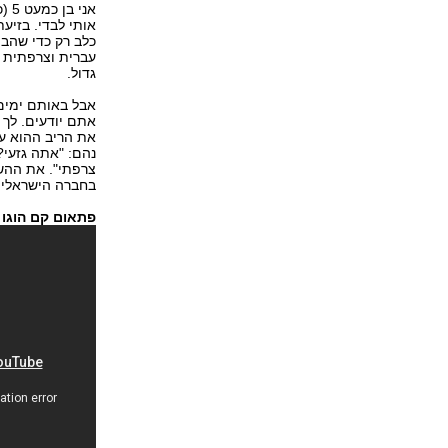
אותי לבדי. בזיע
כלב רק כדי שהבן
עברית וצרפתית ש
גדול.
אבל באותם ימים,
אתם יודעים. לך 
את הריב ההוא עם
נהם: "אתה גזעי?
צרפתי". את ההשפ
בחברה הישראלית
פתאום קם הוגו 