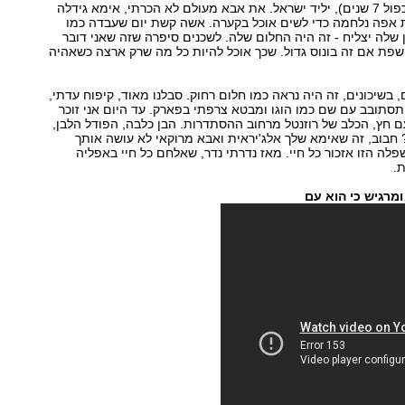
אני בן כמעט 5 (כפול 7 שנים), יליד ישראל. את אבא מעולם לא הכרתי, אימא גידלה
ת אפה נלחמה כדי לשים אוכל בקערה. אשה קשת יום שעבדה כמו
 שלה יצליח - זה היה החלום שלה. לשכנים סיפרה שזה שאני דובר
פת אם זה בונוס גדול. שכך אוכל להיות כל מה שרק ארצה כשאהיה
 בשיכונים, זה היה נראה כמו חלום רחוק. סבלנו מאוד, קיפוח עדתי,
תסתובב עם שם כמו הוגו ומבטא צרפתי בפארק. עד היום אני זוכר
 חץ, הכלב של רוזנטל מרחוב ההסתדרות. הבן כלבה, הפודל הלבן,
 חבוב, זה שאימא שלך אלג'יראית ואבא מרוקאי לא עושה אותך
לה הזו אזכור כל חיי. מאז נדרתי נדר, שאלחם כל חיי באפליה
.
ומרגיש כי הוא עם