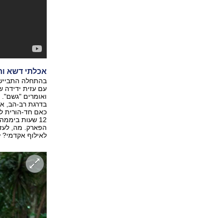
אכלתי דשא וח
בהתחלה התביישת
עם עזית ידידה ש
ואומרים "גשם".
בדרגת רב-הב, א
כאם חד-הורית לא
הפארק. מה, לעזי
לאילוף אקדמי? ל