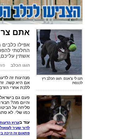
אתם צריכ
אפילו כלבים 
החלטתי להפסיק
אשתין עליכם,
הוגו הכלב
פורסם: 2
מנהיגות זה לדע
תנו לי צ'אנס. הוגו הכלב רץ
אם היא קשה. זה 
לכנסת
ללכת אחרי הזרם 
פעם גם בישראל הי
והיום מה? חבורת
סליחה על הביטוי,
כמו שלי. לא סתם
עוד ב
ערוץ הדעות
/
לדור שעיר לעזאזל
פתאום זה היכה בי