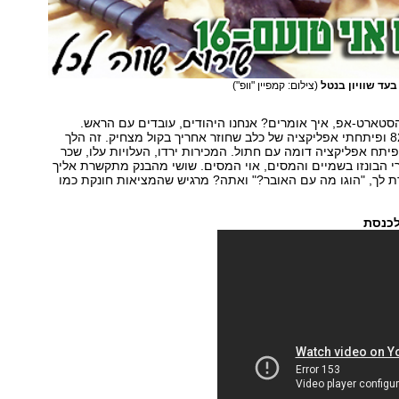
ו בעד שוויון בנטל
(צילום: קמפיין "וופ")
סטארט-אפ, איך אומרים? אנחנו היהודים, עובדים עם הראש.
גייסתי בוגרי 8200 ופיתחתי אפליקציה של כלב שחוזר אחריך בקול מצחיק. זה הלך
יתח אפליקציה דומה עם חתול. המכירות ירדו, העלויות עלו, שכר
י הבונזו בשמיים והמסים, אוי המסים. שושי מהבנק מתקשרת אליך
ומרת לך, "הוגו מה עם האובר?" ואתה? מרגיש שהמציאות חונקת כמו
לכנסת