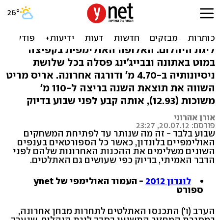
איסינבייבה איכזבה במבחן
האחרון לקראת לונדון
ליגת היהלום: האלופה האולימפית בקפיצה
במוט באתונה ובבייג'ינג פסלה בכל שלושת
ניסיונותיה ב-4.70 מ' ודורגה אחרונה. אריס מריט
השווה את תוצאת השנה בריצה ל-110 מ'
משוכות (12.93), אותה קבע לפני שבוע בדיוק
אורן אהרוני
פורסם: 20.07.12, 23:27
שבוע בלבד - זה מה שנותר עד לפתיחת המשחקים
האולימפיים בלונדון, כאשר כל הספורטאים בענפים
השונים משלימים את ההכנות האחרונות שלהם לפני
הדבר האמיתי, בדיוק כפי שעושים גם האתלטים.
לונדון 2012
- העמוד האולימפי של ynet
ספורט
הערב (ו') התכנסו האתלטים לתחרות מבחן אחרונה,
במסגרת המחזור התשיעי בסבב ליגת היהלום, שנערך