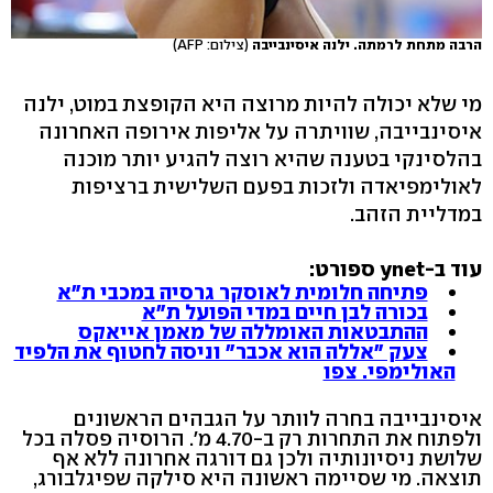
הרבה מתחת לרמתה. ילנה איסינבייבה
(צילום: AFP)
מי שלא יכולה להיות מרוצה היא הקופצת במוט, ילנה
איסינבייבה, שוויתרה על אליפות אירופה האחרונה
בהלסינקי בטענה שהיא רוצה להגיע יותר מוכנה
לאולימפיאדה ולזכות בפעם השלישית ברציפות
במדליית הזהב.
עוד ב-ynet ספורט:
פתיחה חלומית לאוסקר גרסיה במכבי ת"א
בכורה לבן חיים במדי הפועל ת"א
ההתבטאות האומללה של מאמן אייאקס
צעק "אללה הוא אכבר" וניסה לחטוף את הלפיד
האולימפי. צפו
איסינבייבה בחרה לוותר על הגבהים הראשונים
ולפתוח את התחרות רק ב-4.70 מ'. הרוסיה פסלה בכל
שלושת ניסיונותיה ולכן גם דורגה אחרונה ללא אף
תוצאה. מי שסיימה ראשונה היא סילקה שפיגלבורג,