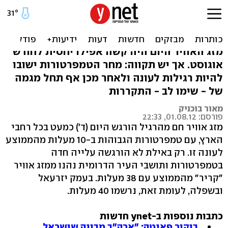
תם השרב הגדול: הקלה עד
לסוף השבוע
מזג האוויר היום היה קשה אפילו יחסית לחודש
אוגוסט. אך יש תקווה: מחר הטמפרטורות ישובו
להיות רגילות לעונה ולאחר מכן אף תחל מגמה
של - שימו לב - התקררות
מאור בוכניק
פורסם: 01.08.12, 22:33
מזג אוויר חם מהרגיל הורגש היום (ד') כמעט בכל רחבי
הארץ, עם טמפרטורות הגבוהות ב-10 מעלות מהממוצע
לעונה זו. רק באילת לא הורגשה עלייה חדה
בטמפרטורות ותושבי העיר הדרומית נהנו ממזג אוויר
"קריר" מהממוצע עם 38 מעלות. בעמק יזרעאל
ובשפלה, לעומת זאת, נרשמו 40 מעלות.
כתבות נוספות ב-ynet חדשות
ביקור פאנטה: "ארה"ב מבינה שישראל