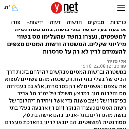
בעלי בתי בושת בת"א חשודים
בעבירות מסים
ארבעה בעלים של בתי בושת, בהם סטודנטית
למשפטים, נעצרו בחשד שהעלימו מס בשווי
מיליוני שקלים. המשטרה ורשות המסים מצפים
להעמידם לדין לא רק על סרסרות
אלי סניור
פורסם: 22.08.12, 15:16
במשטרה וברשות המסים מבקשים להילחם בזנות דרך
הכיס של בעלי בתי הזונות, שכמה מהם עשויים למצוא
את עצמם נאשמים לא רק בסרסרות, אלא גם בעבירות
מס והלבנת הון. במבצע משולב של ימ"ר תל אביב
בפיקודו של ניצב משנה גדי אשל ויחידת "יהלום" של
רשות המסים נעצרו הבוקר (יום ד') ארבעה בעלי בתי
בושת מהגדולים בתל-אביב, בהם אישה בת 40,
סטודנטית למשפטים. הם יובאו לדיון בהארכת מעצרם