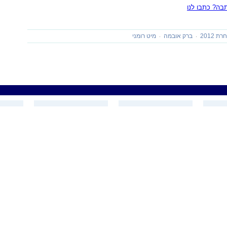
ה? כתבו לנו
 2012
ברק אובמה
מיט רומני