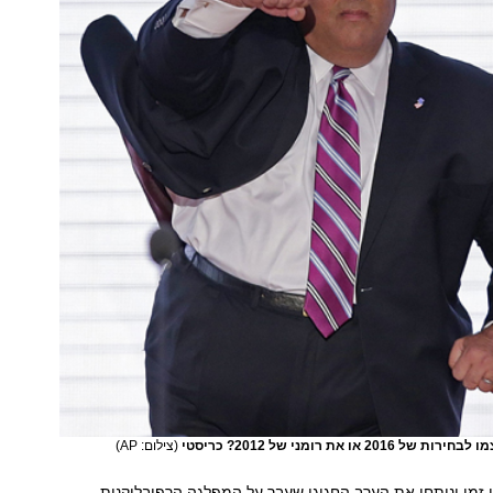
2 או את רומני של 2012? כריסטי
(צילום: AP)
 זמן וניתחו את הערב החגיגי שעבר על המפלגה הרפובליקנית.