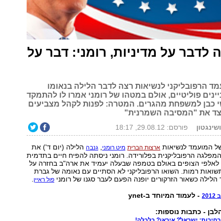
ה לדבר על מדיניות, רומני: דבר על
מד הרפובליקני לנשיאות רצה לדבר הלילה בנאומו
יינים פוליטיים, אולם במטהו של רומני אמרו לו להתמקד
י כבן למשפחת מהגרים. המטרה: לפנות לקהל מצביעים
צד את "המסיבה השמרנית"
ושינגטון
פורסם: 29.08.12, 18:17
של המועמד לנשיאות
,
הלילה (יום ד') את
ארצות הברית
מיט רומני
גנבה
מפלגה הרפובליקנית בפלורידה. רומני ניסתה להפיח חיים בתדמית
לאלפי הצופים באולם בטמפה שבעלה יעמיד את ארה"ב בחזרה על
תשואות רמות. השואו הרפובליקני לא הסתיים עם נאומה של גברת
ך הלילה כשאור הזרקורים יופנה הפעם לעבר סגנו של רומני
.
פול ראיין
- לעמוד המיוחד ב-ynet
20
לבן - כתבות נוספות: