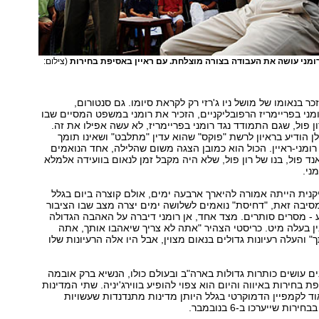
רומני עושה את העבודה בצורה מוצלחת. עם ראיין באסיפת בחירות
(צילום:
כר בנאומו של מושל ניו ג'רזי רק לקראת סיומו. גם סנטורום,
ני בפריימריז הרפובליקניים, הזכיר את רומני במשפט המסיים שבו
ן פול, שגם התמודד נגד רומני בפריימריז, לא עשה אפילו את זה.
ן הודיע בראיון לרשת "פוקס" שהוא עדין "מתלבט" ושאינו תומך
רומני-ראיין. הכול הוא כמובן הצגה משום שהלילה, אחד הנואמים
נד פול, בנו של רון פול, שלא היה מקבל זמן לנאום בוועידה אלמלא
ני.
קנית הייתה אמורה להיארך ארבעה ימים, אולם קוצרה ביום בגלל
מסיבה זאת, "דחיסת" נואמים לשלושה ימים יצרה מצב שבו הציבור
 - מסרים סותרים. מצד אחד, אן רומני דיברה על האהבה הגדולה
ן בעלה מיט. כריסטי הצהיר "אתה לא צריך שיאהבו אותך, אתה
" והעלה רעיונות גדולים בנאום מצוין, אבל היו אלה הרעיונות שלו
ים עושים כותרות גדולות בארה"ב ובעולם כולו, הנשיא ברק אובמה
 בחירות באיווה והיום הוא צפוי להופיע בווירג'יניה. שתי המדינות
ד לקמפיין הדמוקרטי בגלל היותן מדינות מתנדנדות שעשויות
ות שייערכו ב-6 בנובמבר.