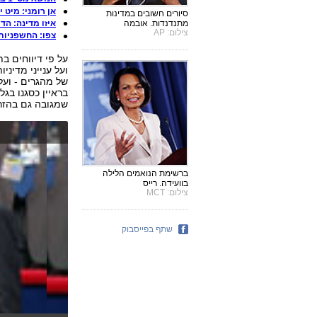
אן רומני: מיט 
סיורים חשובים במדינות
איזו מדינה: הד
מתנדנדות. אובמה
צילום: AP
צפו: החשפניות
על פי דיווחים ב
ועל ענייני מדינ
של מהגרים - ועל
בראיין כסגנו בג
שמגובה גם בהזר
ברשימת הנואמים הלילה
בוועידה. רייס
צילום: MCT
שתף בפייסבוק