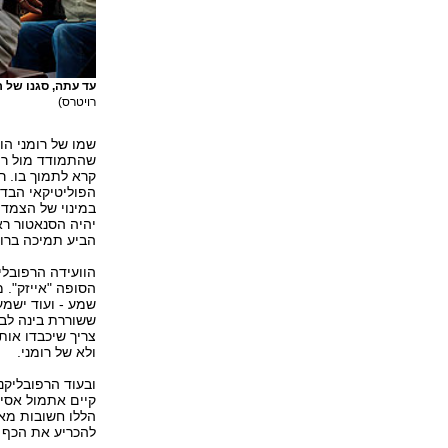
עד עתה, סגנו של 
רויטרס)
שמו של רומני הוז
שהתמודד מול רומ
קרא לתמוך בו. רו
הפוליטיקאי הבדל
במינוי של הצמד 
יהיה הסנאטור רא
הביע תמיכה ברומ
הוועידה הרפובלי
הסופה "אייזק". 
שמע - ועוד ישמע
ששוררת בינה לבי
צריך שיכבדו אותך
ולא של רומני.
ובעוד הרפובליקנ
קיים אתמול אסיפת
הללו חשובות מאו
להכריע את הכף בבחיר