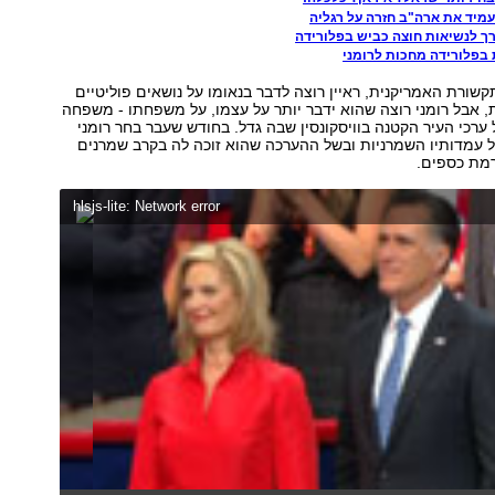
יעמיד את ארה"ב חזרה על רגליה
רך לנשיאות חוצה כביש בפלורידה
 בפלורידה מחכות לרומני
תקשורת האמריקנית, ראיין רוצה לדבר בנאומו על נושאים פוליטיים
יות, אבל רומני רוצה שהוא ידבר יותר על עצמו, על משפחתו - משפחה
 ערכי העיר הקטנה בוויסקונסין שבה גדל. בחודש שעבר בחר רומני
לל עמדותיו השמרניות ובשל ההערכה שהוא זוכה לה בקרב שמרנים
מת כספים.
hlsjs-lite: Network error