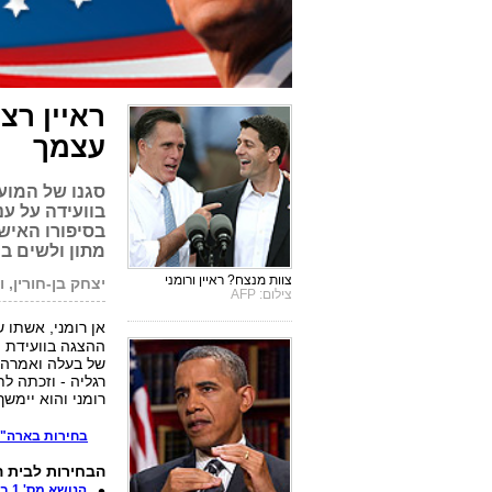
ראיין רצ
עצמך
סגנו של המוע
בוועידה על ענ
בסיפורו האיש
מתון ולשים ב
צוות מנצח? ראיין ורומני
יצחק בן-חורין, ו
צילום: AFP
אן רומני, אשתו 
ההצגה בוועידת ה
של בעלה ואמרה 
רגליה - וזכתה ל
רומני והוא יימש
בחירות בארה"ב 12
הבחירות לבית ה
הנושא מס' 1 בבחירות: ישראל? איראן? כלכלה!