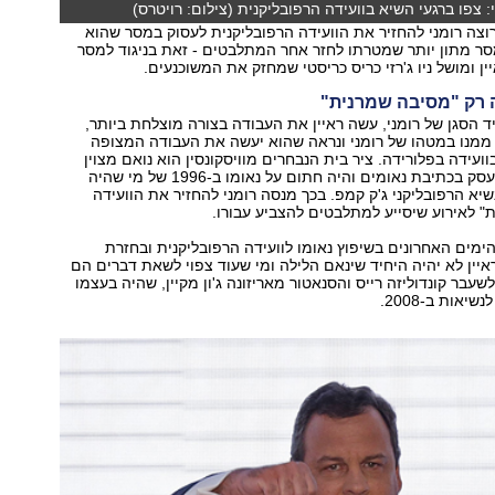
 צפו ברגעי השיא בוועידה הרפובליקנית (צילום: רויטרס)
וצה רומני להחזיר את הוועידה הרפובליקנית לעסוק במסר שהוא
סר מתון יותר שמטרתו לחזר אחר המתלבטים - זאת בניגוד למסר
ן ומושל ניו ג'רזי כריס כריסטי שמחזק את המשוכנעים.
ה רק "מסיבה שמרנית"
 הסגן של רומני, עשה ראיין את העבודה בצורה מוצלחת ביותר,
 ממנו במטהו של רומני ונראה שהוא יעשה את העבודה המצופה
ועידה בפלורידה. ציר בית הנבחרים מוויסקונסין הוא נואם מצוין
ואנרגטי, שבעבר עסק בכתיבת נאומים והיה חתום על נאומו ב-1996 של מי שהיה
יא הרפובליקני ג'ק קמפ. בכך מנסה רומני להחזיר את הוועידה
 לאירוע שיסייע למתלבטים להצביע עבורו.
הימים האחרונים בשיפוץ נאומו לוועידה הרפובליקנית ובחזרת
ראיין לא יהיה היחיד שינאם הלילה ומי שעוד צפוי לשאת דברים הם
עבר קונדוליזה רייס והסנאטור מאריזונה ג'ון מקיין, שהיה בעצמו
אות ב-2008.