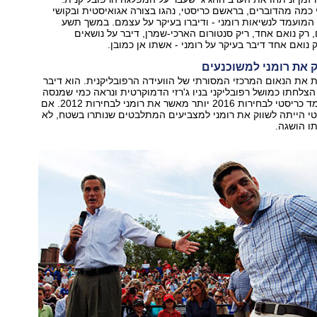
 כמה מהדוברים, בראשם כריסטי, נהגו בצורה אגואיסטית ובקושי
המועמד לנשיאות רומני - ודיברו בעיקר על עצמם. במשך תשע
 רק נואם אחד, ריק סנטורום הארכי-שמרן, דיבר על נושאים
 נואם אחד דיבר בעיקר על רומני - אשתו אן כמובן.
 את רומני למשוכנעים
 את הנאום המרכזי המסורתי של הוועידה הרפובליקנית. הוא דיבר
צלחתו כמושל רפובליקני בניו ג'רזי הדמוקרטית ונראה כמי שמנסה
למכור את המועמד כריסטי לבחירות 2016 יותר מאשר את רומני לבחירות 2012. אם
י הייתה לשווק את רומני למצביעים המתלבטים שנותרו בשטח, לא
ו הושגה.