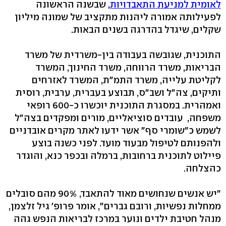
לאומית למניעת התאבדויות
, שבשנה הראשונה
לפעילותה אמורה ליהנות מתקציב של שמונה מיליון
שקלים, שיגדל בהדרגה בשנים הבאות.
התוכנית, שגובשה בעבודה בין-משרדית של משרד
הבריאות, משרד הרווחה, משרד החינוך, המשרד
לקליטת עלייה, משרד התמ"ת, המשרד לאזרחים
ותיקים, צה"ל ושב"ס, תבוצע בעברית, ערבית, רוסית
ואמהרית. במסגרת התוכנית יוכשרו כ-600 רופאי
משפחה, עובדים סוציאליים, מורים ומפקדים בצה"ל
לשמש כ"שומרי סף" אשר ידעו לאתר מקרים אובדניים
ולהפנותם לטיפול מבעוד מועד. לפני כשנה בוצע
פיילוט לתוכנית ברחובות, ברמלה ובכפר כנא, והוגדר
כהצלחה.
"יש אנשים שנחושים מאוד להתאבד, 90% מהם סובלים
ממחלות נפשיות, ורובם גברים", אומר פרופ' גיל זלצמן,
מנהל חטיבת ילדים ונוער במרכז לבריאות הנפש גהה