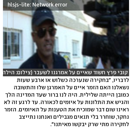
hlsjs-lite: Network error
קובי פרץ חשוד שאיים על אמרגנו לשעבר (צילום: הילה
ספאק)
לדבריו, "בחקירה שנערכה כשלוש או ארבע שעות
נשאלנו האם הזמר איים על האמרגן שלו והתשובה
כמובן הייתה שלילית. היה לנו ברור שעד המדינה הלך
והגיש את התלונות על איומים לכאורה. עד לרגע זה לא
ראינו שום דבר שמוכיח את הטענות על האיומים. הזמר
נחקר, שוחרר בלי תנאים מגבילים ואנחנו נתייצב
לחקירה מתי שרק יבקשו מאיתנו".