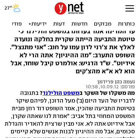
השופט לש"ד: הודית בשקר,
אבל אתה לא אידיוט
עד המדינה אמר בעדותו במשפט הולילנד כי
טיוטת התביעה הייתה שקרית בחלקה ונועדה
לאלץ את צ'רני לדון עמו על חוב: "אני מתנצל".
השופט התערב: "מה ההיגיון? אתה הרי לא
אידיוט". ש"ד הדגיש: אולמרט קיבל שוחד, אבל
הוא לא א"א מהצ'קים
נעמה כהן פרידמן
פורסם: 10.09.12, 10:58
מה משקלו של השקר ב
משפט הולילנד
?
בתגובה
לדבריו של העד היום (ב') מעל הדוכן, לפיהם שיקר
בטיוטת התביעה שהכין, אמר השופט דוד רוזן מבית
המשפט המחוזי בתל אביב: "אמרת לנו שאתה שקרן,
אבל אידיוט אתה לא. אני מבין שרצית להאדיר והגדלת
סכומים, אבל מה ההיגיון לבנות אנשים שלא קיימים