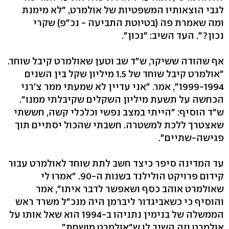
לגבי הוצאותיו המשפטיות של אולמרט, "לא מימנת
ומה שאמרת פה (בטיוטת התביעה - נכ"פ) שקרי
נכון?". העד השיב: "נכון".
אף שהודה ששיקר, ש"ד שב וטען שאולמרט קיבל שוחד.
"אולמרט קיבל שוחד של 1.5 מיליון שקל בין השנים
1999-1994", אמר. "אני עדיין לא שמעתי ממר צ'רני
הכחשה על תשעת מיליון השקלים שקיבלתי ממנו".
ש"ד הוסיף: "הייתי במצב נפשי וכלכלי קשה, חששתי
שאצטרך ללכת למשטרה. חשבתי שהכול יסתיים תוך
פגישה-שתיים".
עד המדינה סיפר כיצד חשב לתת שוחד לאולמרט עבור
קידום פרויקט הולילנד בשנות ה-90. "אמרו לי
שאולמרט אוהב כסף ושאפשר לדבר איתו", אמר
והוסיף כי כשאביגדור ליברמן היה מנכ"ל משרד ראש
הממשלה של בנימין נתניהו ב-1994 הוא שאל אותו על
אולמרט וזה השיב לו ש"אולמרט מושחת".