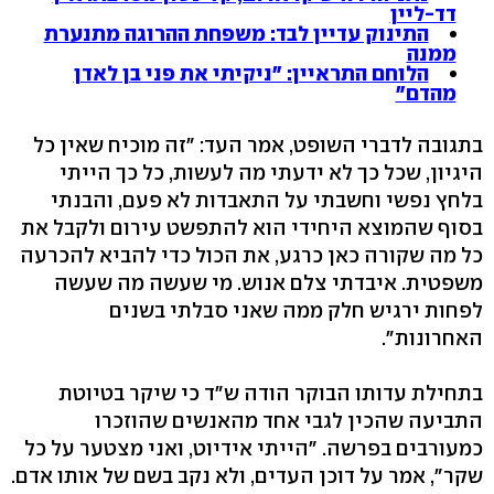
דד-ליין
התינוק עדיין לבד: משפחת ההרוגה מתנערת
ממנה
הלוחם התראיין: "ניקיתי את פני בן לאדן
מהדם"
בתגובה לדברי השופט, אמר העד: "זה מוכיח שאין כל
היגיון, שכל כך לא ידעתי מה לעשות, כל כך הייתי
בלחץ נפשי וחשבתי על התאבדות לא פעם, והבנתי
בסוף שהמוצא היחידי הוא להתפשט עירום ולקבל את
כל מה שקורה כאן כרגע, את הכול כדי להביא להכרעה
משפטית. איבדתי צלם אנוש. מי שעשה מה שעשה
לפחות ירגיש חלק ממה שאני סבלתי בשנים
האחרונות".
בתחילת עדותו הבוקר הודה ש"ד כי שיקר בטיוטת
התביעה שהכין לגבי אחד מהאנשים שהוזכרו
כמעורבים בפרשה. "הייתי אידיוט, ואני מצטער על כל
שקר", אמר על דוכן העדים, ולא נקב בשם של אותו אדם.