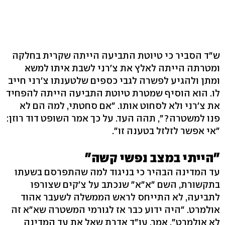
ש"ד הסביר כי טיוטת התביעה הייתה שקרית בחלקה
ומטרתה הייתה לאלץ את צ'רני לשבת איתו למשא
ומתן ולהגיע לפשרה לגבי כספים שלטענתו צ'רני חייב
לו. הוא הוסיף שמטרת טיוטת התביעה הייתה להפחיד
את צ'רני ולא לסחוט אותו. "אם סחטתי, למה הם לא
פנו למשטרה?", תהה העד. על כך אמר השופט דוד רוזן:
"אי אפשר לזלזל בטענה זו".
"הייתי במצב נפשי קשה"
עד המדינה הבהיר כי בניגוד למה שהתפרסם בשעתו
בתקשורת, השם "א"א" שנכתב על צ'קים שצורפו
לתביעה, לא התייחס לראש הממשלה לשעבר אהוד
אולמרט. "היה ידוע כבר אז לגורמי המשטרה שא"א זה
לא אולמרט", אמר. עו"ד אדרת שאל את עד המדינה