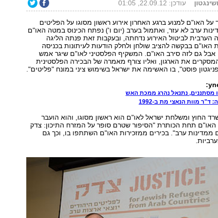
ושינגטון
עודכן: 22.09.12, 01:05
 על האו"ם למנוע ברגע האחרון אירוע ראשון מסוגו על הפליטים
דינות ערב לא עזר, ואתמול בערב (יום ו') נפתח הכינוס במטה האו"ם
שה הערבית לביטול האירוע נדחתה, ובעקבות זאת פנתה הליגה
 האו"ם בבקשה להציב שולחן ולחלק הודעות לעיתונות בכניסה
 אבל גם לזה סירב האו"ם. המשקיף הפלסטיני לאו"ם שיגר אמש
מסקרים את הארגון, ואליו צורף מאמרה של הבכירה הפלסטינית
פניגטון פוסט", בו האשימה את ישראל בשימוש ציני במונח "פליטים".
 מסתננים, נתנאל נהרג ממכת האש
ד"ר מוות הנאצי מת ב-1992
רד החוץ ומשלחת ישראל לאו"ם הוא ראשון מסוגו, והוא הועבר
 האו"ם תחת הכותרת "הסיפור שטרם סופר על המזרח התיכון: צדק
 ממדינות ערב". בכירים ממזכירות האו"ם השתתפו בו, וכך גם
ערביות.