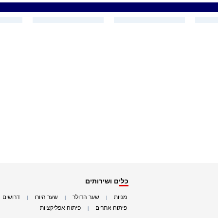
כלים ושירותים
מניות
שער הדולר
שער היורו
דרושים
|
|
|
|
פיתוח אתרים
פיתוח אפליקציות
|
|