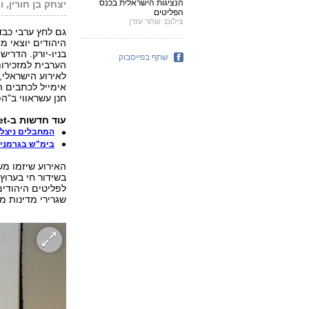
הנציגות הישראלית בכנס
יצחק בן חורין, ו
הפליטים
צילום: שחר עזרן
גם לחץ ערבי כבד
היהודים יוצאי מ
בניו-יורק. הדרי
שתף בפייסבוק
הערבית למזכירות
לאירוע הישראלי,
אימייל לכתבים ה
חנן עשראווי ב"ה
עוד חדשות ב-ynet:
המחבלים ניצלו
בימ"ש בגרמניה: 
האירוע שיזמו מש
בשידור חי בערוץ
לפליטים היהודים
שגרירי מדינות מ