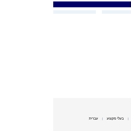
בעלי מקצוע
עברית
|
|