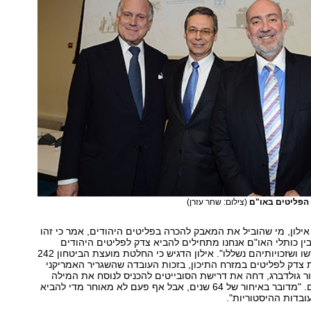
 הפליטים באו"ם
(צילום: שחר עזרן)
 אילון, מי שהוביל את המאבק להכרה בפליטים היהודים, אמר כי זהו
"בין כותלי האו"ם אנחנו מתחילים להביא צדק לפליטים היהודים
שעונו, נרדפו וגורשו ושזכויותיהם נשללו". אילון הדגיש כי החלטת מועצת הביטחון 242
צדק לפליטים במזרח התיכון, בזכות העובדה שהשגריר האמריקני
ר גולדברג, דחה את דרישת הסובייטים להכניס לנוסח את המילה
הפליטים הערבים. "מדובר באיחור של 64 שנים, אבל אף פעם לא מאוחר מדי להביא
ובדות ההיסטוריות".