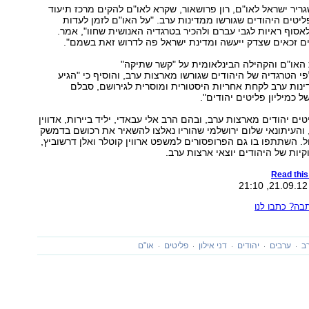
גריר ישראל לאו"ם, רון פרושאור, שקרא לאו"ם להקים מרכז תיעוד
יטים היהודים שגורשו ממדינות ערב. "על האו"ם לזמן לעדות
לאסוף ראיות לגבי עברם ולהכיר בטרגדיה האנושית שחוו", אמר.
ם זכאים שצדק ייעשה ומדינת ישראל פה לדרוש זאת בשמם".
האו"ם והקהילה הבינלאומית על "קשר שתיקה"
לפי הטרגדיה של היהודים שגורשו מארצות ערב, והוסיף כי "הגיע
נות ערב לקחת אחריות היסטורית ומוסרית לגירושם, סבלם
 כמיליון פליטים יהודים".
טים יהודים מארצות ערב, ובהם הרב אלי עבאדי, יליד ביירות, אדווין
, והעיתונאי שלום ירושלמי שהוריו נאלצו להשאיר את רכושם בדמשק
ל. השתתפו בו גם הפרופסורים למשפט ארווין קוטלר ואלן דרשוביץ,
קיות של היהודים יוצאי ארצות ערב.
Read this 
ה? כתבו לנו
ב
ערבים
יהודים
דני אילון
פליטים
או"ם