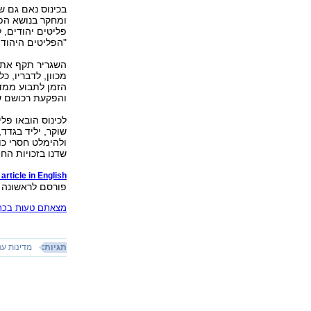
בכינוס נאם גם ש
ומחקר בנושא הפל
פליטים יהודים, 
"הפליטים היהודי
השגריר תקף את 
מכוון, לדבריו, כ
הזמן לתבוע ממדי
והפקעת רכושם של
לכינוס הובאו פלי
שוקר, יליד בגדד
ולהימלט חסרי כו
שדנו בזכויות החו
article in English
פורסם לראשונה 21.09.12, 21:10
מצאתם טעות בכתב
תגיות:
מדינות ער