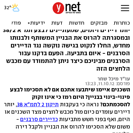
תמ"א 38: אתם דיירים
סרבנים? היזהרו מתביעות
יותר דיירים ויזמים, שמעוניינים לבצע תמ"א 38/2
ובמסגרתה להרוס את הבניין המשותף ולבנותו
מחדש, החלו לנקוט בגישה נוקשה נגד הדיירים
הסרבנים - איום בתביעה. הפעם בדקנו עבור
הסרבנים מביניכם כיצד ניתן להתמודד עם מכבש
הלחצים הזה
עו"ד מיכל שחר
פורסם: 11.10.12, 13:23
השכנים איימו שיתבעו אתכם אם לא תסכימו לבצע
פינוי-בינוי בבניין? היזם רמז כי אינו זקוק
להסכמתכם?
נראה כי בעקבות
תיקון 2 לתמ"א 38
, יותר
דיירים עומדים כיום מול מכבש לחצים מצד השכנים או
היזם, ואף בפני חשש מתביעות
כדיירים סרבנים
-
משום שלא הסכימו להרוס את הבניין ולקבל דירה