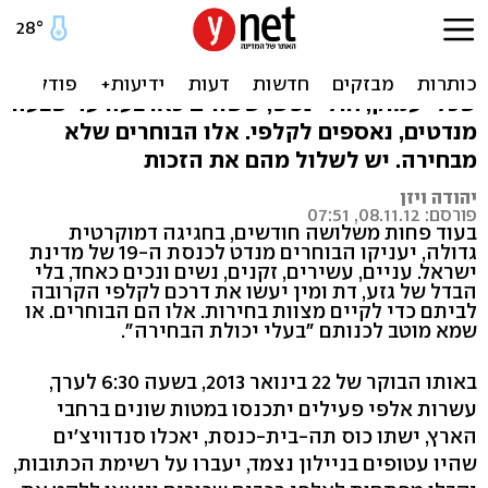
מובלים כצאן לקלפי
כמאתיים אלף ישראלים, חולי שיטיון, בעלי פיגור
שכלי עמוק, חולי נפש, ששווים כארבעה עד שבעה
מנדטים, נאספים לקלפי. אלו הבוחרים שלא
מבחירה. יש לשלול מהם את הזכות
יהודה ויזן
פורסם: 08.11.12, 07:51
בעוד פחות משלושה חודשים, בחגיגה דמוקרטית
גדולה, יעניקו הבוחרים מנדט לכנסת ה-19 של מדינת
ישראל. עניים, עשירים, זקנים, נשים ונכים כאחד, בלי
הבדל של גזע, דת ומין יעשו את דרכם לקלפי הקרובה
לביתם כדי לקיים מצוות בחירות. אלו הם הבוחרים. או
שמא מוטב לכנותם "בעלי יכולת הבחירה".
באותו הבוקר של 22 בינואר 2013, בשעה 6:30 לערך,
עשרות אלפי פעילים יתכנסו במטות שונים ברחבי
הארץ, ישתו כוס תה-בית-כנסת, יאכלו סנדוויצ'ים
שהיו עטופים בניילון נצמד, יעברו על רשימת הכתובות,