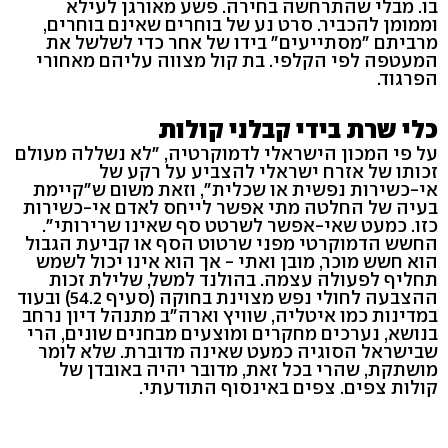
בו. מבלי שהתרחשה בחירה. פשע מאורגן לעילא
וממומן להכביר. סרט נע של בוחרים שאינם בוחרים,
מרביתם "מסתייעים" בידו של אחר כדי לשלשל את
המעטפה לפי הקלפי. בת קול מצווה עליהם מאחורי
הפרגוד.
כלי שרת בידי קבלני קולות
על פי המכון הישראלי לדמוקרטיה, "לא נשללה מעולם
זכותו של אזרח ישראלי להצביע על רקע של
אי-כשירות נפשית או שכלית", וזאת משום ש"קיימת
בעיה של החלטה מתי אפשר לייחס לאדם אי-כשירות
כזו. כמעט שאי-אפשר לשרטט סף שאינו שרירותי".
החשש הדמוקרטי מפני שרטוט הסף או קביעת הגבול
הוא חשש מוכר, מובן ואתי - אך הוא אינו יכול לשמש
תחליף לפעולה עצמה. בהולנד למשל, שלילת זכות
ההצבעה לחולי נפש מצוינת בחוקה (סעיף 54.2) ובעוד
במדינות כמו איטליה, שוויץ וארה"ב מתנהל דיון נרחב
בנושא, נערכים מחקרים ומוצעים מבחנים שונים, הרי
שבישראל הסוגיה כמעט שאינה מדוברת. שלא לומר
מושתקת, שהרי בכל זאת, מדובר יהיה באובדן של
קולות צפים. צפים באינסוף התודעתי.