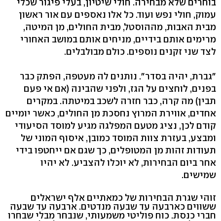
בוחרים שלא מבחירה. חולי שיטיון, בעלי פיגור שכלי
עמוק, חולי נפש ועוד. כל אלו נאספים עם אור ראשון
מבית האבות, מההוסטל, מבית החולים, מן המיטה,
מרימים אותם בידיים, מניחים אותם במושב האחורי
לצד שני זקנים נוספים. כולם מבולבלים.
"גברת, יהיה בסדר". נותנים לה מעטפה, הפתק כבר
בפנים, לוחצים על הגז, ולפני שהבינה (אם אי פעם
תבין) מה קרה, כבר חזרה לשכב במיטתה. במקרים
אחדים, אווירת המרוץ נחסכת מן החולים, כאשר יומיים
קודם לכן, נציג מטעם המפלגה מגיע למוסד הסיעודי
ומבצע, בעזרת צוות המוסד כמובן, איסוף המוני של
תעודות זהות מן המטופלים, כך שגם אם ייחטפו בידי
אחר ביום הבחירות, לא יוכלו להצביע. לא יהיו
שמישים.
זוהי שגרת הבחירות של כמאתיים אלף ישראלים
ששווים כארבעה עד שבעה מנדטים. ארבעה עד שבעה
חברי כנסת. כוח פוליטי משמעותי, שנבחר מבלי שבחרו