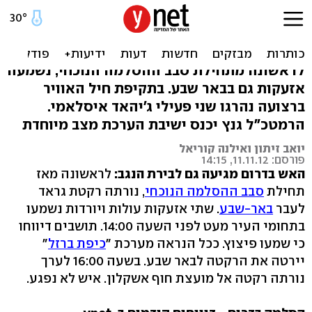
אש בכל הגזרה: כיפת ברזל
יירטה גראד לב"ש
לראשונה מתחילת סבב ההסלמה הנוכחי, נשמעה
אזעקות גם בבאר שבע. בתקיפת חיל האוויר
ברצועה נהרגו שני פעילי ג'יהאד איסלאמי.
הרמטכ"ל גנץ יכנס ישיבת הערכת מצב מיוחדת
יואב זיתון ואילנה קוריאל
פורסם: 11.11.12, 14:15
האש בדרום מגיעה גם לבירת הנגב:
לראשונה מאז
תחילת
סבב ההסלמה הנוכחי
, נורתה רקטת גראד
לעבר
באר-שבע
. שתי אזעקות עולות ויורדות נשמעו
בתחומי העיר מעט לפני השעה 14:00. תושבים דיווחו
כי שמעו פיצוץ. ככל הנראה מערכת "
כיפת ברזל
"
יירטה את הרקטה לבאר שבע. בשעה 16:00 לערך
נורתה רקטה אל מועצת חוף אשקלון. איש לא נפגע.