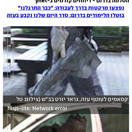
הסלמה בדרום - דיווחים קודמים ב-ynet
נפצעו מרקטות בדרך לעבודה: "כבר התרגלנו"
בוטלו הלימודים בדרום: סדר היום שלנו נקבע בעזה
קסאמים לעוטף עזה, גראד יורט בב"ש (צילום: טל
אביטן)
hlsjs-lite: Network error
hlsjs-lite: Network error