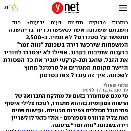
בקרוב ברעננה: שכונה בלי
משאיות זבל
חשבתם ששכונה אשר מאפשרת דיור בר-השגה
תתפשר על סטנדרט? לא תמיד. כ-3,500
המשפחות שירכשו דירה בשכונת "נווה זמר"
ברעננה שתיבנה בקרוב, אפילו לא יצטרכו להוריד
את הזבל. שואב תת-קרקעי יעביר את כל הפסולת
היישר מקומת המגורים אל טרמינל מחוץ
לשכונה. איך זה עובד? צפו בסרטון
אלפי שאולי
פורסם: 17.12.12, 14:49
מי מכם שמתעורר בזעם על מחלקת התברואה של
הרשות המקומית בה הוא מתגורר, לנוכח צלילי איסוף
פחי הזבל הכוללים צפירות מכוניות, נקישות פחים
ואת צליל הרוורס המפורסם - אולי כדאי לו לשריין
דירה בשכונת "נווה זמר" ברעננה.