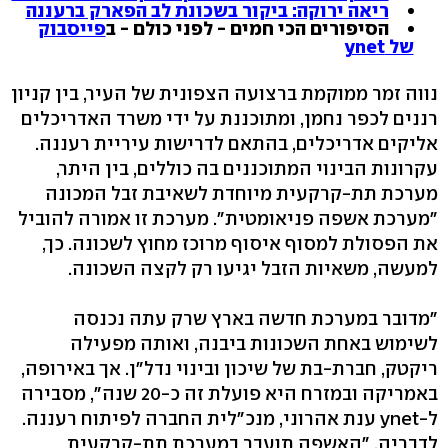
ריאה ירוקה: ביקור בשכונת לב הפארק ברעננה
הסיפורים הכי חמים - לפני כולם - ב
פייסבוק
של ynet
נווה זמר ממוקמת ברצועה הצפונית של העיר, בין קניון
רננים לכפר נחמן, ומתוכננת על ידי משרד האדריכלים
אליקים אדריכלים, בהתאם לדרישות עיריית רעננה.
עקרונות הבינוי המתוכננים בה כוללים, בין היתר,
מערכת תת-קרקעית מיוחדת לשאיבת זבל המכונה
"מערכת אשפה פניאומטית". מערכת זו אמורה להוביל
את הפסולת למסוף איסוף מרוכז מחוץ לשכונה. כך,
למעשה, משאיות הזבל יגיעו רק לקצה השכונה.
"מדובר במערכת חדשה בארץ שרק עתה נכנסה
לשימוש באחת השכונות ביבנה, ואותה מפעילה
ריקטק, חברת-בת של שיכון ובינוי נדל"ן. אך באירופה,
באמריקה ובמזרח היא פועלת זה כ-20 שנה", מסבירה
ל-ynet ענת אהרוני, מנכ"לית החברה לפיתוח רעננה.
לדבריה, "האשפה תועבר במערכת תת-קרקעית