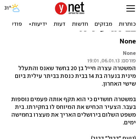
חייל חשוד שאנס בת 14
והתעלל בה מינית בבית כנסת
בביתר עילית
None
None
פורסם: 06.01.13, 19:01
המשטרה עצרה חייל בן 20 בחשד שאנס והתעלל
מינית בנערה בת 14 בבית כנסת בביתר עילית ביום
שישי האחרון.
במשטרה חושדים כי הוא תקף אותה פעמים נוספות
בעבר. הצעיר הכחיש את המיוחס לו בחקירתו. בית
משפט השלום בירושלים האריך את מעצרו בחמישה
ימים.
(נועם "דבול" דביר)