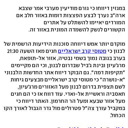
במגזין דיווחו כי גורם מודיעין מערבי אמר שצבא
ארה"ב נערך לבצע הפצצות דומות באזור חלב אם
המורדים יאיימו להשתלט על אתרים
הקשורים לנשק להשמדה המונית באזור זה.
מוקדם יותר אמש דיווחה סוכנות הידיעות הרשמית של
לבנון כי
מטוסי קרב ישראליים
חגים מאז השעה 21:30
בערב בגובה נמוך בשמי נבטיה, אזור אל-תופאח,
מרג'עיון ובינת ג'ביל שבדרום לבנון, וכי הם מקיימים
"תקיפות דמה". גם הבוקר דיווח אתר החדשות הלבנוני
"א-נושרה" כי מטוסי קרב ישראליים מבצעים גיחות
לשם תצפית בדרום לבנון מעל האזורים מרג'עיון,
חאסביה וראשיית אל-ואדי. עוד דווח אז כי הם חגים
מעל אזור שבעא ומעל הר החרמון. האתר דיווח כי
במקביל עורך צה"ל פטרולים מול גדר הגבול לאורך הקו
הכחול.