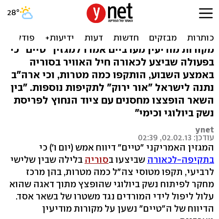
דיווח: התקיפה בסוריה - נגד
כמה מטרות
מקורות מודיעין מערביים אמרו למגזין "טיים" כי
בפעולה שביצע לכאורה חיל האוויר בסוריה
באמצע השבוע, הותקפו כמה מטרות, וכי ארה"ב
נתנה לישראל "אור ירוק" לתקיפות נוספות. "בין
השאר הופצצו מחסנים עם ציוד הנחוץ לפריסת
נשק ביולוגי וכימי"
ynet
עודכן: 02.02.13, 02:39
המגזין האמריקני "טיים" דיווח אמש (יום ו') כי
בתקיפה-לכאורה
שביצעו ב
סוריה
בלילה שבין שלישי
לרביעי, תקפו מטוסי צה"ל כמה מטרות, בהן מרכז
מחקר לפיתוח נשק ביולוגי שהופצץ מתוך דאגה שהוא
עלול ליפול לידי המורדים נגד משטרו של בשאר אסד.
הדיווח של ה"טיים" נשען על מקורות מודיעין