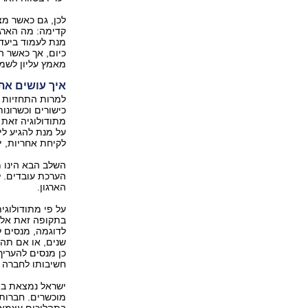
לכן, גם כאשר מ
קדימה: מה הארגון
מנת לעמוד ביעדי
כיום, אך כאשר ה
מאמץ עליון לשמור
איך עושים את
למרות התחזיות ל
מתודולוגיה זאת 
על מנת להגיע לי
לקיחת אחריות, י
השלב הבא הינו מי
הערכת עובדים. 
הארגון.
בתקופה זאת אלא ג
שנים, או אם תהי
כן מנסים להעריך
חשיבותו לחברה 
ישראל נמצאת בת
מוכשרים. חברות 