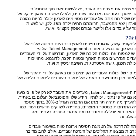
צמצמים את מצבת כח האדם, יש לעשות זאת תוך הסתכלות
 יצטרך בעוד שנה או בעוד שנתיים, ולאילו אנשים הארגון יזדקק על
ם שלו? תרומתם של עובדים מסויימים לארגון יכולה להיות נמוכה
ארגון יצא מהמשבר, תרומתם תהיה יקרה מפז. לכן, יש לעשות
 על עובדים אלו ולייצר עבורם אופק מקצועי ואישי.
 זה?
תקופה קשה, ארגונים חייבים לאמץ כבר היום תפיסה של ניהול
כישורים וכשרונות בארגון, או במילים אחרות Talent Management. על פי
יש למפות את יכולות הליבה של הארגון, הנדרשות על ידי העובדים
עדים הנדרשים בטווח הארוך ובטווח הקצר, לדוגמא: מחוייבות,
כולת תכנון, גישה אסטרטגית, חשיבה עיסקית ועוד.
פוי של יכולות העובדים הקיימים כיום בארגון על ידי תהליך של
לאחר מכן מתבצעת התאמה של יכולות העובדים ליכולות הליבה של
על פי מתודולוגית ה-Talent Management, מעריכים את העובד לא רק על פי ביצועיו
ם על פי נתוניו, יכולותיו, הידע שלו והפוטנציאל הגלום בו בעתיד.
לדוגמה, מנסים להעריך מה תהיה תרומתו אם החברה תגדל ב-30% בתוך מספר
ה התרחבות במספר המוצרים, בחדירה לשווקים חדשים ועוד. כמו
 האם הוא יוכל להתמודד גם עם אתגרי החברה בעתיד ומהי
בשלב זה.
חילת דרכה של הטמעת תפיסה ארוכת טווח בשימור עובדים
רבות מבצעות תהליכים של הערכת עובדים, אולם לרוב מדובר