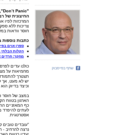
"Don’t Panic", על פי הסופר
החיצונית של רב
המרכזות לפיו א
צריכות ללא ספק
חוסר וודאות במש
כתבות נוספות 
ספרן אוים בפי
הקלות הבלתי נ
מחקר: חרדים א
כולנו עדים לפרס
שתף בפייסבוק
מחמיאות על מצ
יש לא מעט, אך ע
וכיצד בדיוק הוא
במצב של חוסר וד
הארגון בטווח הק
כף המאזניים ההו
לעתים להיפרד מע
אסטרטגית.
"עובדים טובים ק
נרצה להרחיב - ה
יעדיו בטווח הארו