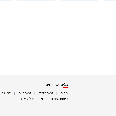
כלים ושירותים
מניות
שער הדולר
שער היורו
דרושים
|
|
|
|
פיתוח אתרים
פיתוח אפליקציות
|
|