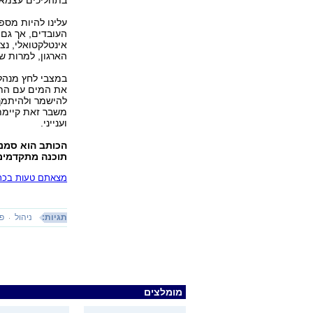
בתהליכים עצמאיים
עלינו להיות מספ
העובדים, אך גם 
אינטלקטואלי, נצ
הארגון, למרות ש
במצבי לחץ מנהלי
את המים עם התינ
להישמר ולהיתמך 
משבר זאת קיימת
וענייני.
הכותב הוא סמנכ
תוכנה מתקדמים 
מצאתם טעות בכתב
תגיות:
ניהול
פי
מומלצים