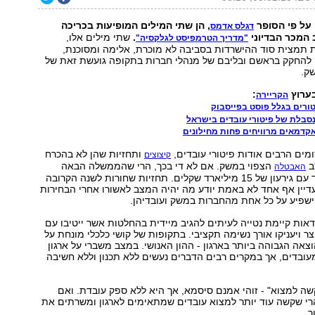
, הן שתי המילים המופיעות בכריכה
דגלס אדמס
 המכר הבדיוני
.
שתי מילים אלו,
"מדריך הטרמפיסט לגלקסיה"
ת תמצית סוד ההישרדות בסביבה לא מוכרת, אלימה ומסוכנת,
 להחקק בראשם ובליבם של מנהלי חברות בתקופה גועשת זאת של
ק.
בערוץ
:
הקריירה
טורים בגלל פוסט בפייסבוק
סבלת של פיטורי עובדים בישראל
קדמאים מרוויחים פחות מחילונים
ומים הרבים אודות פיטורי עובדים,
ותחזיות שהן לא בהכרח
קיצוצים
ב
הצפוי במשק. אם לא די בכך, הרי שהממשלה הבאה
האבטלה
תצטרך להתמודד עם גירעון של 15 מיליארד שקלים. תחזיות שחורות לשנה הקרובה
דיין אף אחד לא באמת יודע מה יהיה המצב לאשורו אחרי הבחירות
 ישפיע על כל אחת מהחברות במשק ועובדיהן.
אות קיימת נטייה לעיתים להגיב מיידית בהחלטות אשר ייטיבו עם
צר ויעניקו אורך נשימה תקציבי. בתקופות של קושי כלכלי מונחת על
צאה הגבוהה ביותר בארגון - ההון האנושי. במצב משברי על ארגון
ובדים, אך במקרים רבים הדברים נעשים ללא תכנון וללא חשיבה
שה למצוא" - זוהי אמנם סיסמא, אך היא ללא ספק עובדת. ואם
רי שקשה עוד יותר למצוא עובדים שמתאימים לארגון ומשרתים את
ך.