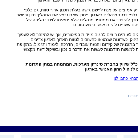
 שאין בהם יכולת ניבוי או תכנון לעתיד העובד והארגון.
יק אמיצים על מנת ליישם גישה בעלת תכנון ארוך טווח, גם כלפי
כלפי דרג המנהלים בארגון. ייתכן שאם נבצע את התהליך נכון וביושר
טרך להיפרד גם ממספר מנהלים שלא יתאימו לצרכי הליבה של
הם עשויים להיות אנשי ביצוע טובים.
ם לעיתים רוצים להגיב מיידית בפיטורים, אך יש להיזהר לא לשפוך
וק. כשרונות שנמצאו כחשובים לטווח הארוך בארגון צריכים
בתוכנית של קידום והנעת עובדים, הדרכה, לימוד ותגמול. בתקופת
 למעשה הזדמנות לעשות את הדברים נכון ובשיקול דעת מקצועי
"ל שיווק בחברת סינריון מערכות, המתמחה במתן פתרונות
לניהול ההון האנושי בארגון
ה? כתבו לנו
טורים