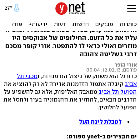
שוק על שריר הירך האחורי
מכבי ת"א פרקה מול הפועל תסכול של שנים
ארוכות, כמו קרבן בסרט שפוגש במתעלל ומוציא
עליו את כל הזעם. החילופים של אבוקסיס היו
מוזרים ואולי כדאי לו להתפטר. אורי קופר מסכם
דרבי בשליטה צהובה
אורי קופר
פורסם: 12.02.13, 00:04
כדורגל הוא משחק של ניצול הזדמנויות, ו
מכבי תל
אביב
קיבלה אתמול הזדמנות אדירה לא רק להוציא את
הפועל תל אביב
ממאבק האליפות, אלא גם להשפיע על
הדרבים הבאים, להחזיר את ההגמוניה בעיר ולחסל את
הפועל לחלוטין.
לטבלת ליגת העל
ים תקצירים ב-ynet ספורט: