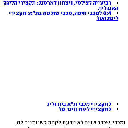
רביעייה לצ'לסי, ניצחון לארסנל: תקצירי הליגה
האנגלית
0:4 למכבי חיפה, מכבי שולטת בת"א: תקצירי
ליגת העל
לתקצירי מכבי ת"א ביורוליג
לתקצירי ליגת ווינר סל
ומכבי, שכבר שנים לא יודעת לקחת כשנותנים לה,