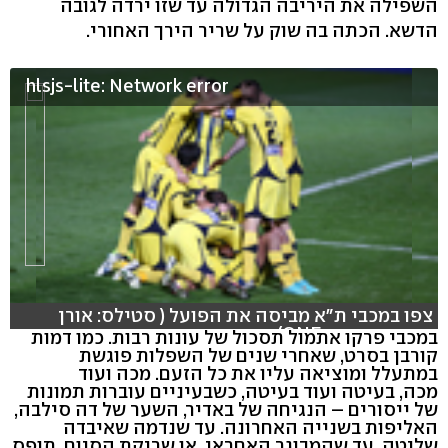
השפילה את היריבה הגדולה עד שזו ירדה לגובה
הדשא. הכתה בה שוק על שריר הירך האחורי.
hlsjs-lite: Network error
צפו במכבי ת"א מביסה את הפועל ( סטילס: אורן
אהרוני, וידאו: ONE)
במכבי פרקו אתמול תסכול של עונות רבות. כמו דמות
קורבן בסרט, שאחרי שנים של השפלות פוגשת
במתעלל ומוציאה עליו את כל הזעם. מכה ועוד
מכה, בעיטה ועוד בעיטה, כשבעיניים עוברות תמונות
של ייסורים – הנגיחה של באדיר, השער של דה סילבה,
האליפות בשנייה האחרונה. עד שנדמה שאיבדה
שליטה, עד שהמבוגר האחראי, או שריקת הסיום, תופס