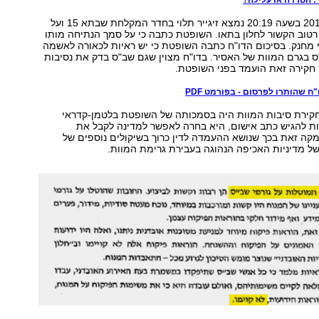
ב-15 בדצמבר 2010 בשעה 20:19 נמצא זיגייר תלוי בחדר המקלחת שבתא 15 ועל
ן רטוב הקשור לחלון בתאו. השופטת כתבה כי על סמך הנתיחה מותו
י מחנק. בסיכום הדו"ח כתבה השופטת כי יש ראיות לכאורה לאשמה
 בגרם המוות של האסיר. בדו"ח מצוין שגם שב"ס בדק את נסיבות
חקירה זאת הועמד בפני השופטת.
ח שהותרו לפרסום - בפורמט PDF
חקירת סיבות המוות היה בסמכותה של השופטת בלטמן-קדראי
ות להגיש כתב אישום, היא בחרה לאפשר למדינה לקבל את
קה זאת בכך שנושא ההעמדה לדין כרוך בשיקולים נוספים של
ל מדיניות האכיפה הנהוגה בעבירת גרימת המוות.