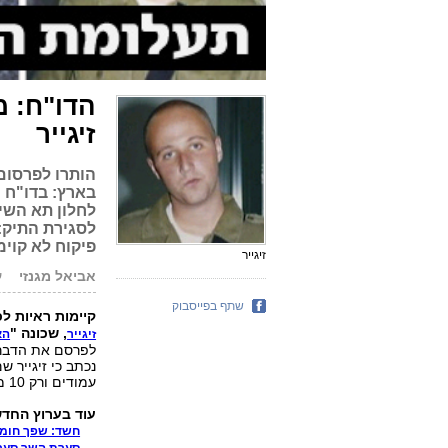
הדו"ח: מ
זיגייר
בארץ: בדו"ח 
לחלון תא השי
לסגירת התיק:
פיקוח לא קוימ
זיגייר
אביאל מגנזי
עו
שתף בפייסבוק
קיימות ראיות ל
, שכונה "
זיגייר
הא
לפרסם את הדברי
עמודים ורק 10 מהם הותרו לפרסום בסך הכול במסגרת צמצום צו איסור הפרסום.
עוד בערוץ החדשות 
חשד: שפך חומצה על בת 16 כ
סערת השר סער: