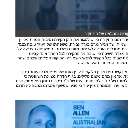
ורית והמלאה של התחקיר
ר תום החקירה כי יש לסגור את תיק חקירת נסיבות המוות מכיוון
מותו של זיגייר נגרם בגלל עבירה. משפחתו של זיגייר טענה מנגד
רת מחדלים הובילה לגרימת מוות ברשלנות. המשפחה הצביעה על
מצדה השיבה כי יש בחומר החקירה לכל היותר אינדיקציות
לות שב"ס בכל הקשור לתנאי השמירה והפיקוח הפיזיים שבהם שהה
בנסיבות המיוחדות של הפרשה.
ין קשר סיבתי בין הליקויים לבין מותו של זיגייר ולכל היותר ניתן
, אך אין מהם משום פלילים. בגוף הדו"ח מציינת השופטת כי
מותו של זיגייר לפי חוות דעתו של ד"ר ריקרדו נחמן היא מחנק נוכח
ב צווארו. המומחה ציין עוד כי פצעי שפשוף שנגרמו ממכה לא תרמו