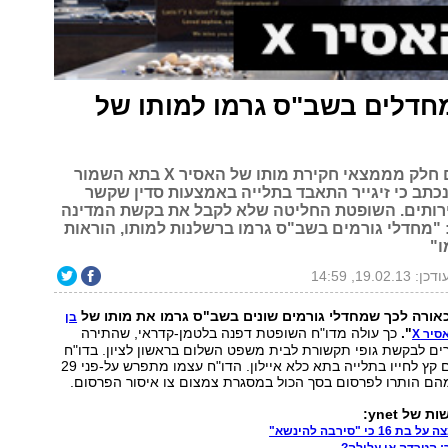
חדלים בשב"ס גרמו למותו של
הותרו לפרסום חלק מממצאי חקירת מותו של האסיר X בתא השמור
נכתב כי זיגייר התאבד בתלייה באמצעות סדין שקשר
רותים. השופטת החליטה שלא לקבל את בקשת המדינה
 "מחדלי גורמים בשב"ס גרמו ברשלנות למותו, הוראות
ו"
דכן: 19.02.13, 14:59
כאורה לכך שמחדלי גורמים שונים בשב"ס גרמו את מותו של
בן
".
כך עולה מדו"ח השופטת דפנה בלטמן-קדראי, שהתירה
סיר X
ם לבקשת גופי תקשורת לבית משפט השלום בראשון לציון. בדו"ח
נכתב כי זיגייר שם קץ לחייו בתלייה בתא כלא איילון. הדו"ח עצמו מתפרש על-פני 29
של ynet:
י "סירבה להינשא"
 הטרדה או עלילה?