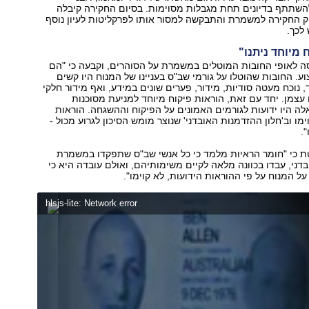
שתתף בדיונים תחת מגבלות מסוימות. בסיום החקירה קיבלה
החקירה למשמרת והתבקשה למסור אותו לפרקליטות לעיון נוסף
לכך.
 מיוחד ניתנו"
 לאופי החובות המוטלים במשמרת על הסוהרים, וקבעה כי "הם
וע. החובות שהוטלו על גורמי שב"ס בעניינו של המנוח היו קשים
, נוכח מעטה סודיות, מידור, פערים שונים במידע, ואף מידור חלקי
עצמן. יחד עם זאת, הוראות פיקוח מיוחד למניעת מסוכנות
ואלה היו ידועות לגורמים האמונים על הפיקוח וההשגחה. הוראות
מו וב'חלון ההזדמנות האובדני' שנוצר מומש הסיכון לגרוע מכול -
.
טת כי "חומר הראיות מלמד כי כל אנשי שב"ס שתפקדו במשמרת
דני, עבדו בכוונה מלאה לקיים משימותיהם, ואולם עובדה היא כי
ל המנוח על פי ההוראות הידועות, לא קוימו".
hlsjs-lite: Network error