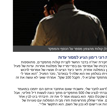
לן קולות מהצפון מספר על הכסף והמפקד
רוני רימון הגיע למסור עדות
ירת יאח"ה בדבר החשד לקניית קולות מתפקדים, מתווספות
רבותו של אמרוסי גם בפריימריז של מפלגות אחרות. עדות של פעיל
 במפלגה אחרת, תיאר כיצד הציעו לו אנשיו של אמרוסי לרכוש
יתו בטלפון ואז הוא שלח לי בנאדם", נזכר הפעיל, "הוא אמר לי
במפורש: 'על כל מתפקד שתביא לי, תקבל 100 שקל'. אמרתי שאני לא עושה את זה
 לדאוג לחבר שלי, וחשבתי שאם אתחבר איתם הם יתמכו במועמד
שלי", הוסיף. "העברתי לנציג שלו 500 מתפקדים מתוך כוונה לעשות דיל פוליטי, אבל
ם שקיבלו כסף. הוא בעצמו אמר לי את זה. חיברתי בינו לבין אחד
ם. אחרי שחלק מהרשימות חזרו מבית המפלגה עם טעויות של
ת או רישום לא נכון של השם, הוא התקשר אליי".