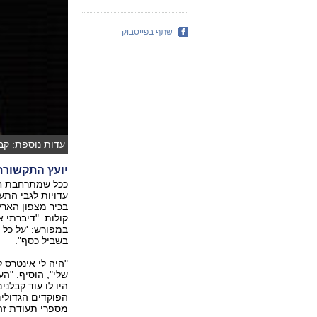
שתף בפייסבוק
עדות נוספת: קב
יועץ התקשורת 
ככל שמתרחבת חק
עדויות לגבי התע
בכיר מצפון הארץ
קולות. "דיברתי א
בשביל כסף".
"היה לי אינטרס
היו לו עוד קבלני
הפוקדים הגדולי
מספרי תעודת זהו