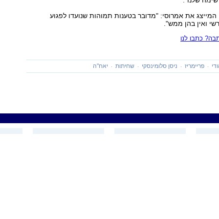
ימה שלנו".
, המייצג את אמרוסי: "מדובר בטענות תמוהות שנועדו לפגוע
י ואין בהן ממש".
ה? כתבו לנו
די
פריימריז
ניסן סלומינסקי
שחיתות
יאח"ה