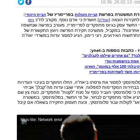
26.02, 16:36
רת המשטרה בפרשת
בפריימריז של
:
קניית הקולות
הבית
היהודי
חקירות הונאה (
) חושדת כי אדם נוסף, מקורב לח"כ
יאח"ה
ניסן
י החשד עסק בגיוס מתפקדים לפריימריז, מעורב בפרשה שנחשפה
 אחרונות". במקביל, ממשיכה חקירת הפרשה ויועץ התקשורת של
תרחשות האירועים, רוני רימון, הגיע למסור עדות במשרדי יאח"ה
כתבות נוספות ב-ynet:
לבד? "גם אחרים שילמו לקבלנים"
ן אמת בהשמצות נגדי
במזומן". האזינו
יות: חשד לשחיתות בפריימריז
סלומינסקי למסור את גרסתו ביאח"ה, החלו החוקרים בעיבוי העדויות
בבחירות המקדימות למפלגה. אחרי שגבו עדות מה"קבלן" אביחי
 כי סלומינסקי העביר כסף על מנת "לקנות" מתפקדים, כעת צץ שם
ניע אלפי מתפקדים לבחור, על פי החשד, בסלומינסקי. במשטרה
ג" לקולות עבור סלומינסקי, וכעת תעסוק החקירה בשאלה אם קיבל
hlsjs-lite: Network error