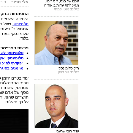
יועצו של בנט, רוני רימון,
אלי סניור
פורסם: .13
מגיע לתת עדות ביאח"ה
צילום: מוטי קמחי
התפתחות בחקי
היחידה הארצית ל
, שעל פ
סלומינסקי
אתמול ב"ידיעות
סלומינסקי בעת ה
בלוד.
פרשת הפריימריז - 
סלומינסקי לא 
סלומינסקי: אי
"פקדתי לח"כ וקיבלתי 100 אלף 
ח"כ סלומינסקי
מזומנים בסיגר
צילום: גור דותן
עוד בטרם יוזמן 
סביב ההתנהלות 
אמרוסי, שהתוודה
נוסף של אדם שה
חושדים שהוא "דא
על כך תשלום.
עו"ד רובי שרעבי