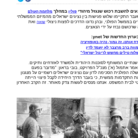
ים להשבת רכוש שנגזל מיהודי
במהלך
פולין
מלחמת העולם
בר התקיימו שלוש פגישות בין נציגים ישראלים מהמיזם הממשלתי
ים בממשל הפולני, ובהן נדונו הדרכים לפצות ניצולי
ואת
שואה
שרכושם נבזז על ידי הנאצים.
וץ החדשות של ynet:
ח אותנו. זה גמור, נהיה באופוזיציה
וות ברב מרצבך לא יועמד לדין
וח טילים מחשש לריגול ישראלי"
שנתיים המשותף לסוכנות היהודית ולמשרד לאזרחים ותיקים.
שיחה עם ynet אמר אתמול (א') מנכ"ל הפרויקט, בובי בראון: "מדובר בפעם
 הפולנית הסכימה לדון עם נציגים ישראלים רשמיים על מנגנון
את התקדמות ממשית, כי בעבר הדרך היחידה לקבל פיצוי הייתה
י לבית המשפט. אנחנו מנסים לעשות צדק מאוחר. זה הקרב האחרון