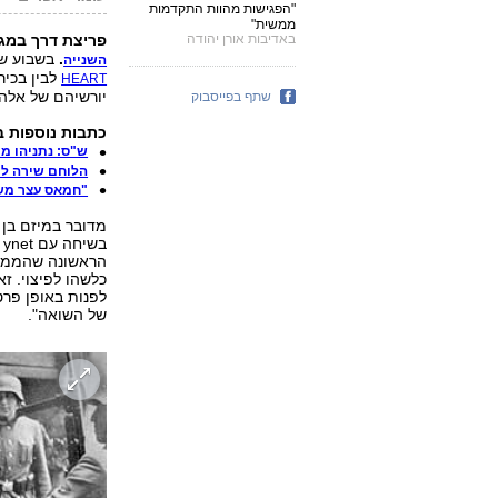
"הפגישות מהוות התקדמות
ממשית"
באדיבות אורן יהודה
פריצת דרך במגע
.
בשבוע שע
השנייה
לבין בכיר
HEART
יורשיהם של אלה 
שתף בפייסבוק
כתבות נוספות בער
ש"ס: נתניהו מר
הלוחם שירה למ
"חמאס עצר משל
מדובר במיזם בן 
ב
הראשונה שהממשלה
כלשהו לפיצוי. ז
לפנות באופן פרט
של השואה".