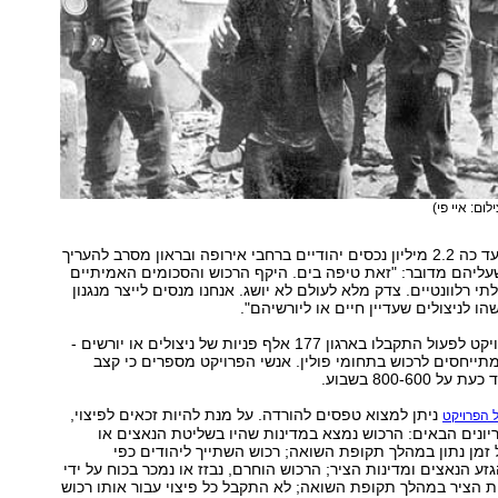
ילום: איי פי)
ב-HEART מיפו עד כה 2.2 מיליון נכסים יהודיים ברחבי אירופה ובראון מסרב להעריך
ליהם מדובר: "זאת טיפה בים. היקף הרכוש והסכומים האמיתיים
י רלוונטיים. צדק מלא לעולם לא יושג. אנחנו מנסים לייצר מנגנון
ו לניצולים שעדיין חיים או ליורשיהם".
מאז התחיל הפרויקט לפעול התקבלו בארגון 177 אלף פניות של ניצולים או יורשים -
מתייחסים לרכוש בתחומי פולין. אנשי הפרויקט מספרים כי קצב
800-600 בשבוע.
ניתן למצוא טפסים להורדה. על מנת להיות זכאים לפיצוי,
 הפרויקט
יונים הבאים: הרכוש נמצא במדינות שהיו בשליטת הנאצים או
 זמן נתון במהלך תקופת השואה; רכוש השתייך ליהודים כפי
זע הנאצים ומדינות הציר; הרכוש הוחרם, נבזז או נמכר בכוח על ידי
ת הציר במהלך תקופת השואה; לא התקבל כל פיצוי עבור אותו רכוש