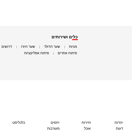
כלים ושירותים
מניות
שער הדולר
שער היורו
דרושים
|
|
|
|
פיתוח אתרים
פיתוח אפליקציות
|
|
יהדות
תיירות
יחסים
כלכליסט
דעות
אוכל
מעורבות