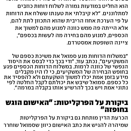
הוא החליט במודעות גמורה לשלוח דוחות כוזבים
למתלוננים. "לא קיבלתי את טענתו ששלח את הדוחות
על פי הערכת אחוז הריבית שהוא התכוון לתת להם,
אלא הייתה פה ממש כוונה למנוע מהם למשוך את
הכספים, למנוע מהם בחירה מה לעשות בכספם",
ציינה השופטת אמסטרדם.
"במשלוח הדוחות מנע סמואל את משיכת כספם של
המשקיעים", נכתב עוד, "ודי בכך כדי לבסס את היסוד
הנפשי של כוונה לרמות. במשלוח הדוחות הכספים פגע
בחופש הבחירה של המשקיעים, כי לו היו מקבלים
מידע בזמן אמת יכלו למשוך השקעתם ולא להפסיד את
כל כספם. סמואל שיבש את יכולתם לקבל החלטה לפי
נתוני אמת ויש בכך להרשיע אותו בקבלה במרמה".
ביקורת על הפרקליטות: "האישום הוגש
בחופזה"
הכרעת הדין מותחת גם ביקורת על הפרקליטות
שמיהרה להגיש את כתב האישום כיוון שסמואל שוחרר