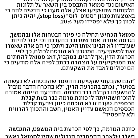
האישום נגד סמואל התבסס בין השאר על תלונות
הלקוחות שהשקיעו אצלו, אלה טענו כי הבטיח להם כי
באמצעות מנגון "סטופ-לוס" (stop loss), יהיה ניתן
לכוון כך שלא יפסידו מעל 20%.
סמואל הכחיש תחילה כי פיזר הבטחות אלו ובהמשך,
בגרסה אחרת, אמר שמדובר בהערכה וכי יכול להיות
שעובדיו לא הבינו אותו היטב ויתכן כי הם אלה שאמרו
זאת למשקיעים. המנגנון לא הובטח לכולם, כך לפי
הכרעת הדין, אך לרבים. במקביל, דאג סמואל להחתים
את המשקיעים על הצהרה בכתב לפיה אלה מודעים כי
הם יכולים לאבד את השקעתם.
"הגם שקבעתי שקטיעת ההפסד שהובטחה לא נעשתה
בפועל", נכתב בהכרעת הדין, "לא בהכרח הדבר מוביל
להרשעתו בקבלת דבר במרמה. התביעה הייתה אמורה
להוכיח שהייתה לו כוונת מרמה כבר בעת קבלת
הכספים. טענה זו לא הוכחה כיוון שבעת קבלת
הכספים הנאשם עדיין האמין, חשב והתכוון להרוויח
ולא להפסיד".
כוונת המרמה, כך לפי הכרעת בית המשפט, התגבשה
בשלב שלאחר ההפסדים הגדולים שהיו לסמואל כאשר