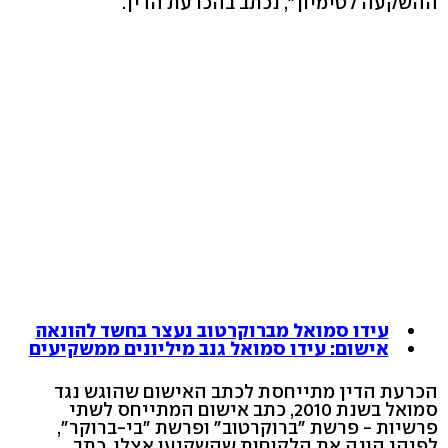
ההשקעה לטימיון", נכתב בהכרעת הדין.
עידו סמואל מברוקרטוב נעצר בחשד להונאה
אישום: עידו סמואל גנב מיליונים ממשקיעים
הכרעת הדין מתייחסת לכתב האישום שהוגש נגד
סמואל בשנת 2010, כתב אישום המתייחס לשתי
פרשיות - פרשת "ברוקרטוב" ופרשת "בי-ברוקר",
לפיהן הונה את הלקוחות שהשקיעו אצלו. כתב