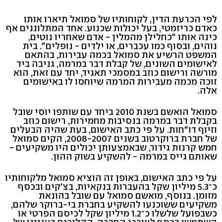
לפי הכרעת הדין, לקוחותיו של סמואל תיארו אותו
כאדם כריזמטי, בעל יכולות שכנוע. אחד המתלוננים אף
כינה אותו "כחלילן מהמלין - אדם שאחריו נוטים,
נוהים, ובסוף כמו עכברים, או ילדים - נופלים". בית
המשפט הרשיע את סמואל בכמה עבירות, בהתאם
לאישומים השונים, של קבלת דבר במרמה, גניבה ביד
מורשה ורישום כוזב במסמכי תאגיד, יחד עם זאת, הוא
זוכה מכמה מעבירות המרמה שיוחסו לו באישומים
אלה.
סמואל הואשם בשנת 2010 ביחד עם שותפו יוסי שובל
בקבלת דבר במרמה בנסיבות מחמירות, רישום כוזב
וזיוף דו"חות. על פי כתב האישום, בעת שהיה הבעלים
של חברת ברוקרטוב בשנים 2008-2007, הקים סמואל
חמש קרנות גידור, שבאמצעותן יכולים היו משקיעים -
שאותם גייס במרמה - להשקיע בשוק ההון.
על פי כתב האישום, באופן זה הוציא סמואל מלקוחותיו
כ־5.3 מיליון שקל בהעברות בנקאיות, בצ'קים ובכסף
מזומן. בנוסף, מואשם סמואל עם שובל בהונאת
משקיעים ששוכנעו להשקיע בחברת בי-ברוקר שלהם,
כשבפועל שלשלו כ־1.2 מיליון שקל לכיסם הפרטי או