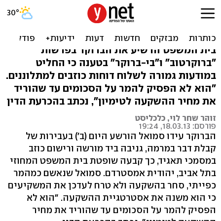
הברוקר עידו סמואל הורשע
בעבירות מרמה
בית המשפט הרשיע את הברוקר בפרשות
"ברוקרטוב" ו"בי-ברוקר" בטענה כי החליט
במודעות גמורה לשלוח דוחות כוזבים למתלוננים.
"הוא לא הפסיק להמר על הסכומים עד שהוריד
את מחיר ההשקעה לטימיון", נכתב בהכרעת הדין
זוהר שחר לוי, כלכליסט
פורסם: 18.03.13, 19:24
הברוקר עידו סמואל הורשע היום (ב') בעבירות של
קבלת דבר במרמה, גניבה ביד מורשה ורישום כוזב
במסמכי תאגיד, כך קבעה שופטת בית המשפט המחוזי
בתל אביב, יהודית אמסטרדם. סמואל שנאשם כמהמר
כפייתי, סחר בהשקעה ולא טרח לעדכן את המשקיעים
כי הוא משנה את אסטרטגיית ההשקעה. "הוא לא
הפסיק להמר על הסכומים עד שהוריד את מחיר