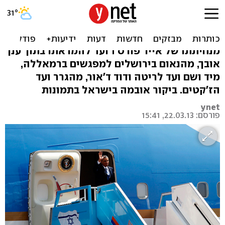
ביבי, טיטי, כל החיבוקים
והנשיקות. אלבום אובמה
מנחיתתו של אייר פורס 1 ועד להמראתו בתוך ענן
אובך, מהנאום בירושלים למפגשים ברמאללה,
מיד ושם ועד לריטה ודוד ד'אור, מהגרר ועד
הז'קטים. ביקור אובמה בישראל בתמונות
ynet
פורסם: 22.03.13, 15:41