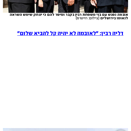
אובמה נפגש עם בני משפחת רבין בקבר וסיפר להם כי יצחק שימש השראה
לנאומו בירושלים
(צילום: רויטרס)
דליה רבין: "לאובמה לא יהיה קל להביא שלום"