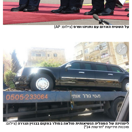
על השטיח האדום עם נתניהו ופרס
(צילום: AP)
לימוזינה של הפמליה הנשיאותית מולאה בסולר במקום בבנזין ונגררה
(צילום:
סוכנות הידיעות "חדשות 24")