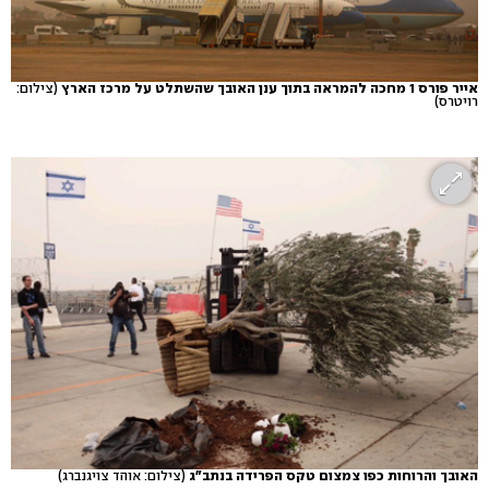
אייר פורס 1 מחכה להמראה בתוך ענן האובך שהשתלט על מרכז הארץ
(צילום:
רויטרס)
האובך והרוחות כפו צמצום טקס הפרידה בנתב"ג
(צילום: אוהד צויגנברג)