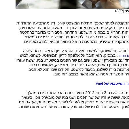
יר
(AFP)
קבלה לאחר שלפני תחילת המשפט עורכי דין מהתביעה האזרחית
הדיון בתיק לבית משפט אחר. עורך דין מטעם התביעה האזרחית,
ות ההרוגים במהומות שלפני ההדחה, הסביר כי מדובר בהחלטה
ובדה שאותו שופט זיכה רק לפני מספר חודשים בכירים במשטר
ירעו במהפכת ה-25 בינואר והביאו להרג מפגינים.
בחודש יוני אשתקד למאסר עולם, הובא לדיון הראשון במה שהיה
, במסוק. הוא הובל על אלונקה לדיון המשפטי, כשהוא לבוש
 החוזר
חד עם מובארק יישפטו שוב גם שר הפנים במשטרו, בניו, ששת עוזריו
לט, חוסיין סאלם, שלא נוכח בדיון. מובארק, שהושם בכלוב
רוכות בידו לשלום, בניגוד למשפט הקודם שבו הוא לא הגיב
זיה המצרית אמרו שהוא נראה במצב רוח טוב.
 הפייסבוק של ynet
מובארק ושר הפנים הורשעו ב-2 ביוני 2012 במעורבות בהרג המפגינים במהלך
ת ה-25 בינואר. ששת עוזריו של שר הפנים ושני בניו של מובארק זוכו. בינואר
 את בקשתם של מובארק ואל-עדלי לערוך משפט חוזר, אך גם את
וך משפט חוזר לבניו של מובארק שזוכו בפרשיות שחיתות שונות