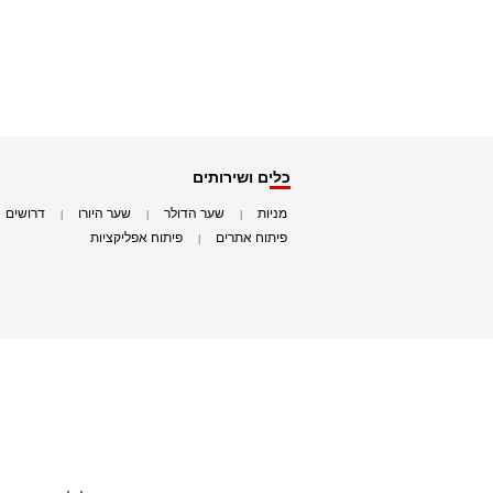
כלים ושירותים
מניות
שער הדולר
שער היורו
דרושים
|
|
|
|
פיתוח אתרים
פיתוח אפליקציות
|
|