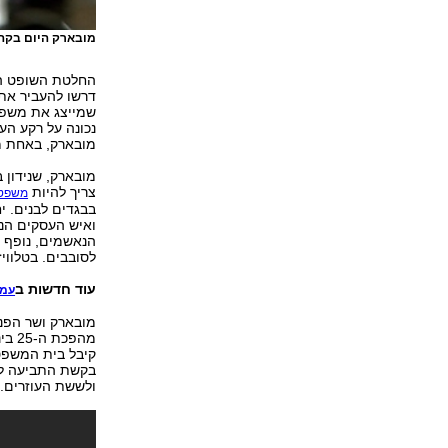
מובארק היום בקה
החלטת השופט הת
דרשו להעביר את 
שמייצג את משפח
נכונה על רקע הע
מובארק, באחת מהתקריות שא
מובארק, שנידון 
צריך להיות
משפטו
בבגדים לבנים. י
ואיש העסקים הנמ
הנאשמים, נופף א
לסובבים. בטלווי
עוד חדשות ב
עמוד
מהפכ
קיבל בית המשפט
בקשת התביעה לער
ולששת העוזרים.