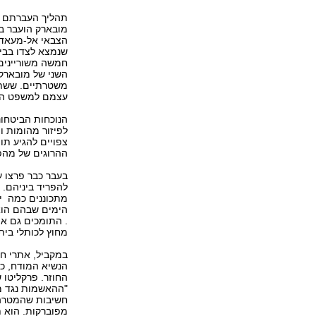
מובארק הועבר ב
הצבאי אל-מעאדי 
שנמצא לצדו בבית
השני של מובארק,
משטרתיים. ששת ע
עצמם למשפט הח
הנוכחות הביטחו
לפיזור מהומות ו
צפויים להגיע תו
ההרוגים של מהפכת ה-25
בעבר כבר פרצו ע
להפריד ביניהם. 
מתכוננים כמה י
הימים שבהם הוא
. התומכים גם א
מחוץ לכותלי בי
במקביל, אתרי חד
הנשיא המודח, כ
החוזר. פרקליטו 
"ההאשמות נגד מו
חשיבות שהמטרה 
מפוברקות. הוא 