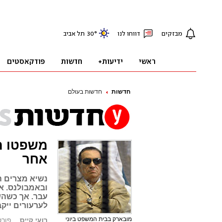
חדשות
חדשות בעולם
משפטו הח
אחר
נשיא מצרים 
ובאמבולנס. א
עבר. אך כשהש
לערעורים ייק
מובארק בבית המשפט ביוני
רועי קייס
פורסם: 4.13