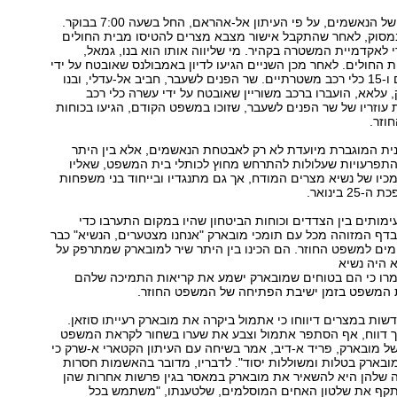
תהליך העברתם של הנאשמים, על פי העיתון אל-אהראם, החל בשעה 7:00 בבוקר.
מסוק, לאחר שהתקבל אישור מצבא מצרים להטיסו מבית החולים
לאקדמיית המשטרה בקהיר. מי שליווה אותו הוא בנו, גמאל,
 החולים. לאחר מכן השניים הגיעו לדיון באמבולנס שאובטח על ידי
חמשה משוריינים ו-15 כלי רכב משטרתיים. שר הפנים לשעבר, חביב אל-עדלי, ובנו
 עלאא, הועברו ברכב משוריין שאובטח על ידי עשרה כלי רכב
וזריו של שר הפנים לשעבר, שזוכו במשפט הקודם, הגיעו בכוחות
וזר.
נית המוגברת מיועדת לא רק לאבטחת הנאשמים, אלא בין היתר
התפרעויות שעלולות להתרחש מחוץ לכותלי בית המשפט, שאליו
מכיו של נשיא מצרים המודח, אך גם מתנגדיו ובייחוד בני משפחות
 בינואר.
ימותים בין הצדדים וכוחות הביטחון שהיו במקום התערבו כדי
בדף המזוהה מכל עם תומכי מובארק "אנחנו מצטערים, הנשיא" כבר
מים למשפט החוזר. הם הכינו בין היתר שיר למובארק שמתרפק על
 היה נשיא
מרו כי הם בטוחים שמובארק ישמע את קריאות התמיכה שלהם
ת המשפט בזמן ישיבת הפתיחה של המשפט החוזר.
שות במצרים דיווחו כי אתמול ביקרה את מובארק רעייתו סוזאן.
ך דווח, אף הסתפר אתמול וצבע את שערו בשחור לקראת המשפט
של מובארק, פריד א-דיב, אמר בשיחה עם העיתון הקטארי א-שרק כי
בארק בטלות ומשוללות יסוד". לדבריו, מדובר בהאשמות חסרות
שלהן היא להשאיר את מובארק במאסר בגין פרשות אחרות שהן
תקף את שלטון האחים המוסלמים, שלטענתו, "משתמש בכל