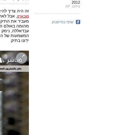
2012
צילום: AP
זה היה צריך להי
, אבל לאח
מובארק
מעביר את התיק ל
שתף בפייסבוק
מהומה באולם המ
עבדאללה, נימק 
המשמעות של ההח
ידונו בתיק.